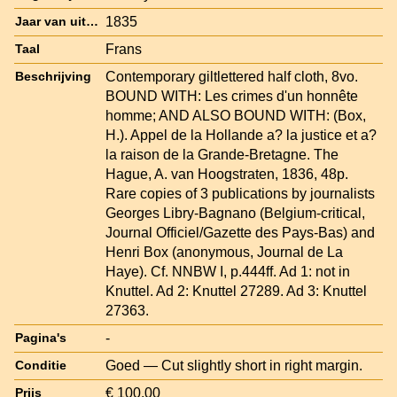
1835
Jaar van uitgave
Frans
Taal
Contemporary giltlettered half cloth, 8vo.
Beschrijving
BOUND WITH: Les crimes d'un honnête
homme; AND ALSO BOUND WITH: (Box,
H.). Appel de la Hollande a? la justice et a?
la raison de la Grande-Bretagne. The
Hague, A. van Hoogstraten, 1836, 48p.
Rare copies of 3 publications by journalists
Georges Libry-Bagnano (Belgium-critical,
Journal Officiel/Gazette des Pays-Bas) and
Henri Box (anonymous, Journal de La
Haye). Cf. NNBW I, p.444ff. Ad 1: not in
Knuttel. Ad 2: Knuttel 27289. Ad 3: Knuttel
27363.
-
Pagina's
Goed — Cut slightly short in right margin.
Conditie
€ 100,00
Prijs