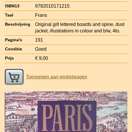
9782010171215
ISBN13
Frans
Taal
Original gilt lettered boards and spine, dust
Beschrijving
jacket, illustrations in colour and b/w, 4to.
191
Pagina's
Goed
Conditie
€ 9,00
Prijs
Toevoegen aan winkelwagen