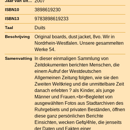
2007
Jaar van uitgave
3898619230
ISBN10
9783898619233
ISBN13
Duits
Taal
Original boards, dust jacket, 8vo. Wir in
Beschrijving
Nordrhein-Westfalen. Unsere gesammelten
Werke 54.
In dieser einmaligen Sammlung von
Samenvatting
Zeitdokumenten berichten Menschen, die
einem Aufruf der Westdeutschen
Allgemeinen Zeitung folgten, wie sie den
Zweiten Weltkrieg und die unmittelbare Zeit
danach erlebten ? als Kinder, als junge
Männer und Frauen.<br>Begleitet von
ausgewählten Fotos aus Stadtarchiven des
Ruhrgebiets und privaten Beständen, öffnen
diese ganz persönlichen Berichte
Einsichten, wecken Gefq/4hle, die jenseits
der Daten und Fakten einer