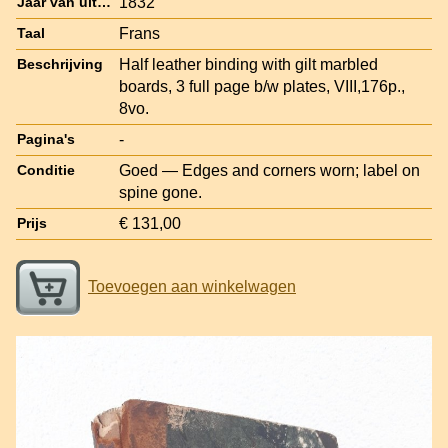
1832
Jaar van uitgave
Frans
Taal
Half leather binding with gilt marbled
Beschrijving
boards, 3 full page b/w plates, VIII,176p.,
8vo.
-
Pagina's
Goed — Edges and corners worn; label on
Conditie
spine gone.
€ 131,00
Prijs
Toevoegen aan winkelwagen