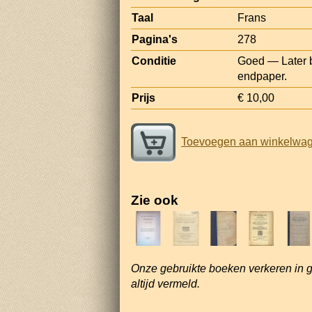
Taal
Frans
Pagina's
278
Conditie
Goed — Later bi
endpaper.
Prijs
€ 10,00
Toevoegen aan winkelwa
Zie ook
Onze gebruikte boeken verkeren in 
altijd vermeld.