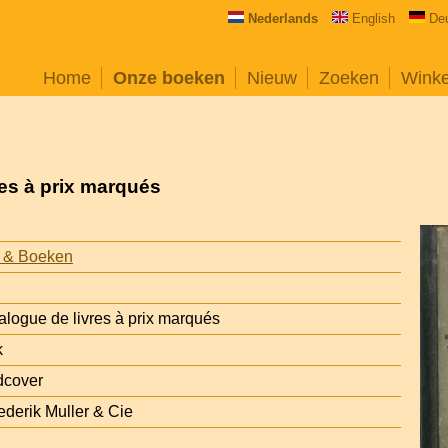
Nederlands
English
De
Home
Onze boeken
Nieuw
Zoeken
Wink
res à prix marqués
 & Boeken
alogue de livres à prix marqués
k
dcover
derik Muller & Cie