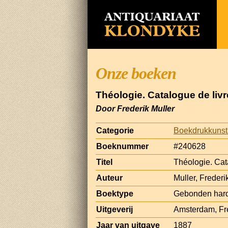
Onze boeken
Théologie. Catalogue de liv
Door Frederik Muller
Categorie
Boekdrukkunst
Boeknummer
#240628
Titel
Théologie. Cat
Auteur
Muller, Frederi
Boektype
Gebonden har
Uitgeverij
Amsterdam, Fre
Jaar van uitgave
1887