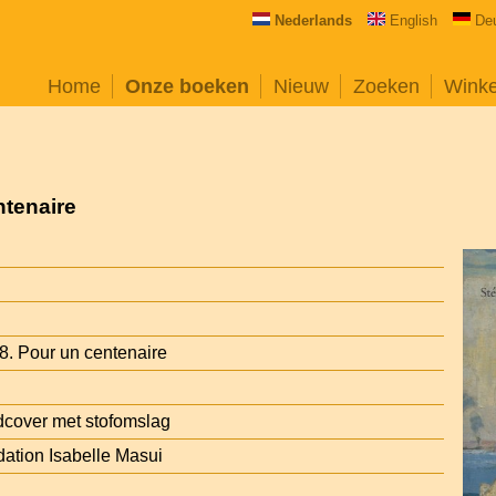
Nederlands
English
De
Home
Onze boeken
Nieuw
Zoeken
Wink
ntenaire
8. Pour un centenaire
cover met stofomslag
dation Isabelle Masui