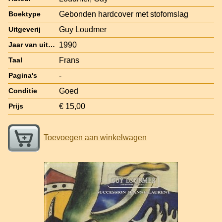
Gebonden hardcover met stofomslag
Boektype
Guy Loudmer
Uitgeverij
1990
Jaar van uitgave
Frans
Taal
-
Pagina's
Goed
Conditie
€ 15,00
Prijs
Toevoegen aan winkelwagen