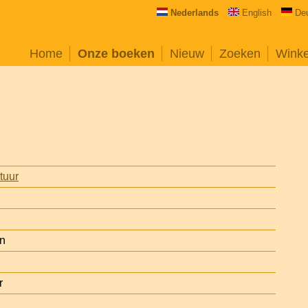
Nederlands
English
De
Home
Onze boeken
Nieuw
Zoeken
Wink
atuur
on
r