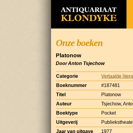
Onze boeken
Platonow
Door Anton Tsjechow
Categorie
Vertaalde liter
Boeknummer
#187481
Titel
Platonow
Auteur
Tsjechow, Ant
Boektype
Pocket
Uitgeverij
Publiekstheate
Jaar van uitgave
1977