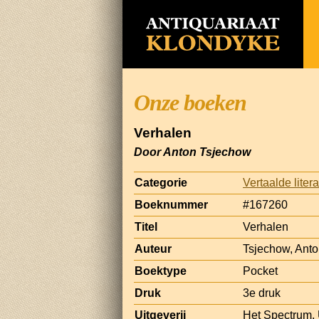
Onze boeken
Verhalen
Door Anton Tsjechow
Categorie
Vertaalde liter
Boeknummer
#167260
Titel
Verhalen
Auteur
Tsjechow, Ant
Boektype
Pocket
Druk
3e druk
Uitgeverij
Het Spectrum, 