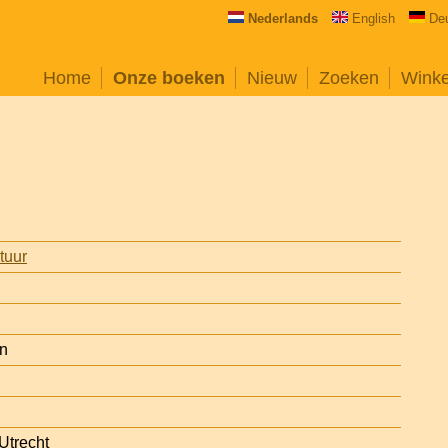
Nederlands
English
De
Home
Onze boeken
Nieuw
Zoeken
Wink
atuur
on
Utrecht