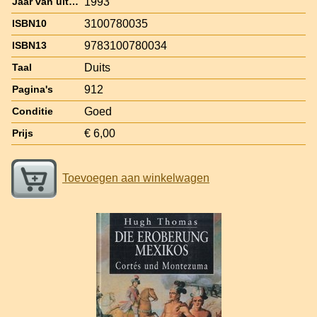
1993
Jaar van uitgave
3100780035
ISBN10
9783100780034
ISBN13
Duits
Taal
912
Pagina's
Goed
Conditie
€ 6,00
Prijs
Toevoegen aan winkelwagen