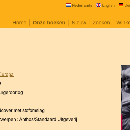
Nederlands
English
De
Home
Onze boeken
Nieuw
Zoeken
Wink
Europa
0
rgeroorlog
cover met stofomslag
erpen : Anthos/Standaard Uitgeverij