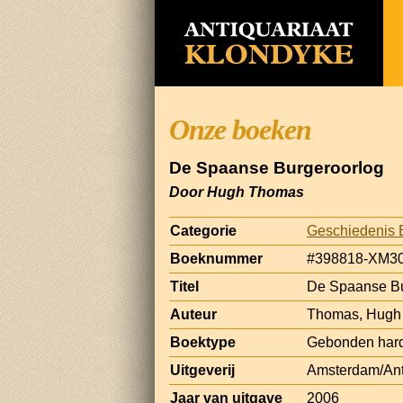
Onze boeken
De Spaanse Burgeroorlog
Door Hugh Thomas
Categorie
Geschiedenis 
Boeknummer
#398818-XM3
Titel
De Spaanse Bu
Auteur
Thomas, Hugh
Boektype
Gebonden hard
Uitgeverij
Amsterdam/Antw
Jaar van uitgave
2006