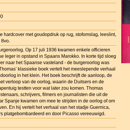
00
te hardcover met goudopdruk op rug, stofomslag, leeslint,
, 8vo.
geroorlog. Op 17 juli 1936 kwamen enkele officieren
e leger in opstand in Spaans Marokko. In korte tijd sloeg
ver naar het Spaanse vasteland - de burgeroorlog was
 Thomas' klassieke boek vertelt het meeslepende verhaal
oorlog in het klein. Het boek beschrijft de aanloop, de
het verloop van de oorlog, waarin de Duitsers en de
entuig testten voor wat later zou komen. Thomas
stenaars, schrijvers, filmers en journalisten die uit de
ar Spanje kwamen om mee te strijden in de oorlog of om
jven. En hij vertelt het verhaal van het stadje Guernica,
rs platgebombardeerd en door Picasso vereeuwigd.