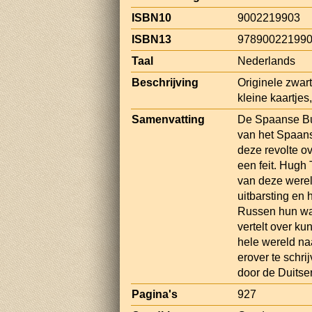
ISBN10
9002219903
ISBN13
97890022199
Taal
Nederlands
Beschrijving
Originele zwar
kleine kaartjes
Samenvatting
De Spaanse Bur
van het Spaans
deze revolte o
een feit. Hugh
van deze wereld
uitbarsting en 
Russen hun wap
vertelt over kun
hele wereld na
erover te schri
door de Duitse
Pagina's
927