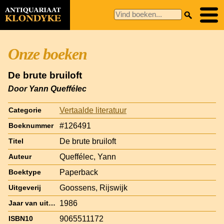
Onze boeken
De brute bruiloft
Door Yann Queffélec
Vertaalde literatuur
Categorie
#126491
Boeknummer
De brute bruiloft
Titel
Queffélec, Yann
Auteur
Paperback
Boektype
Goossens, Rijswijk
Uitgeverij
1986
Jaar van uitgave
9065511172
ISBN10