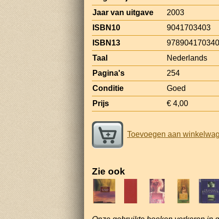
Jaar van uitgave
2003
ISBN10
9041703403
ISBN13
97890417034
Taal
Nederlands
Pagina's
254
Conditie
Goed
Prijs
€ 4,00
Toevoegen aan winkelwa
Zie ook