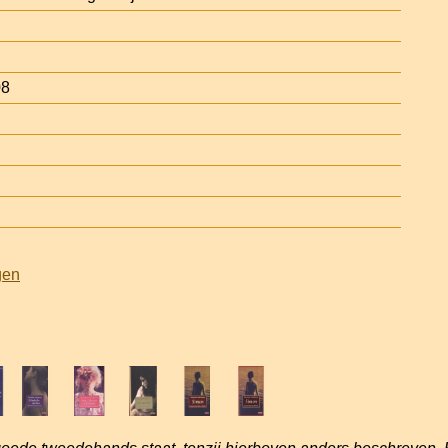
08
gen