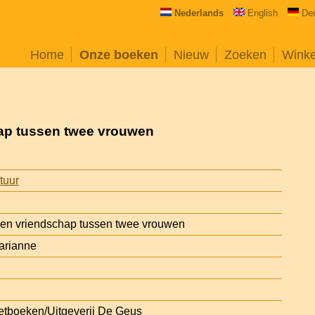
Nederlands
English
De
Home
Onze boeken
Nieuw
Zoeken
Wink
hap tussen twee vrouwen
atuur
Een vriendschap tussen twee vrouwen
arianne
tboeken/Uitgeverij De Geus