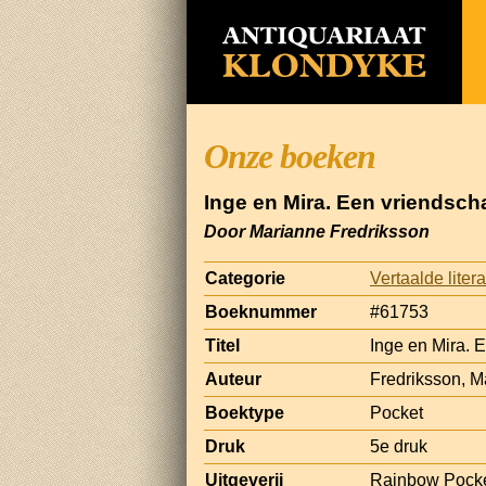
Onze boeken
Inge en Mira. Een vriendsc
Door Marianne Fredriksson
Categorie
Vertaalde liter
Boeknummer
#61753
Titel
Inge en Mira. 
Auteur
Fredriksson, M
Boektype
Pocket
Druk
5e druk
Uitgeverij
Rainbow Pocke