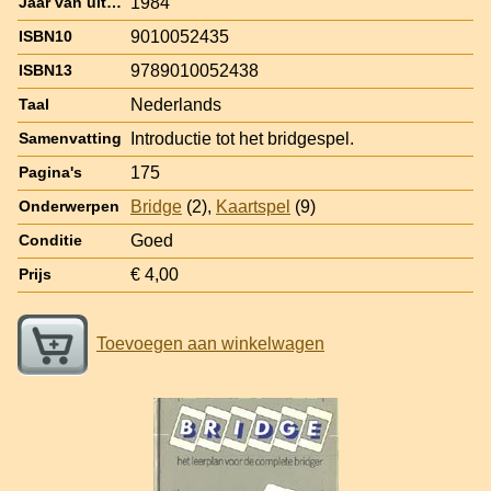
1984
Jaar van uitgave
9010052435
ISBN10
9789010052438
ISBN13
Nederlands
Taal
Introductie tot het bridgespel.
Samenvatting
175
Pagina's
Bridge
(2),
Kaartspel
(9)
Onderwerpen
Goed
Conditie
€ 4,00
Prijs
Toevoegen aan winkelwagen