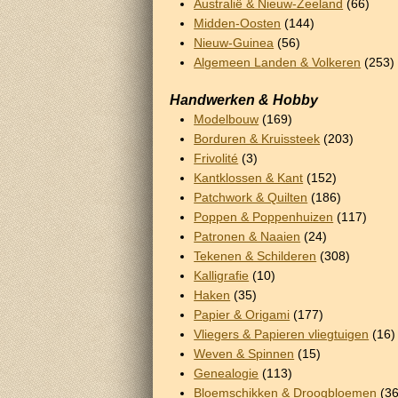
Australië & Nieuw-Zeeland
(66)
Midden-Oosten
(144)
Nieuw-Guinea
(56)
Algemeen Landen & Volkeren
(253)
Handwerken & Hobby
Modelbouw
(169)
Borduren & Kruissteek
(203)
Frivolité
(3)
Kantklossen & Kant
(152)
Patchwork & Quilten
(186)
Poppen & Poppenhuizen
(117)
Patronen & Naaien
(24)
Tekenen & Schilderen
(308)
Kalligrafie
(10)
Haken
(35)
Papier & Origami
(177)
Vliegers & Papieren vliegtuigen
(16)
Weven & Spinnen
(15)
Genealogie
(113)
Bloemschikken & Droogbloemen
(36