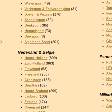
Aar
Wielersport
(49)
Tap
Vechtsport & Zelfverdediging
(31)
Ivo
Spelen & Puzzels
(176)
Ede
Schaatssport
(32)
Mun
Denksport
(85)
Ans
Hengelsport
(73)
Mo
Duiksport
(8)
Gla
7)
Algemeen Sport
(201)
Alg
Nederland & België
Esoter
Noord-Holland
(899)
Fol
Zuid-Holland
(863)
UFO
Flevoland
(53)
Alt
Friesland
(258)
Hek
Groningen
(185)
Alg
Drenthe
(109)
Noord-Brabant
(299)
Militar
Limburg
(100)
Wa
Zeeland
(174)
Alg
Overijssel
(147)