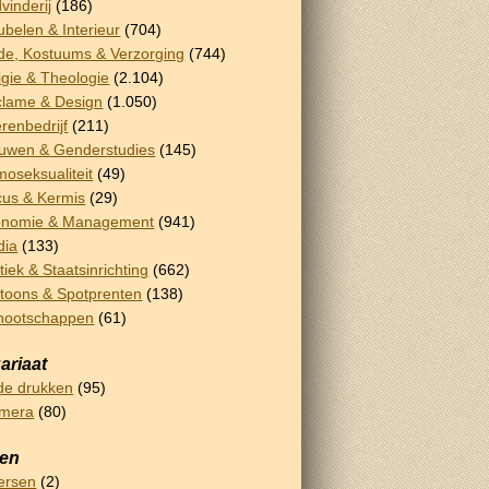
vinderij
(186)
belen & Interieur
(704)
e, Kostuums & Verzorging
(744)
igie & Theologie
(2.104)
lame & Design
(1.050)
renbedrijf
(211)
uwen & Genderstudies
(145)
oseksualiteit
(49)
cus & Kermis
(29)
onomie & Management
(941)
dia
(133)
itiek & Staatsinrichting
(662)
toons & Spotprenten
(138)
nootschappen
(61)
ariaat
e drukken
(95)
emera
(80)
sen
ersen
(2)