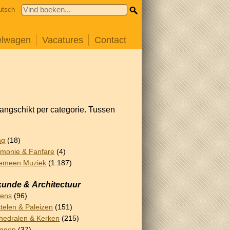
utsch
elwagen
Vacatures
Contact
rangschikt per categorie. Tussen
ng
(18)
monie & Fanfare
(4)
emeen Muziek
(1.187)
unde & Architectuur
lens
(96)
telen & Paleizen
(151)
hedralen & Kerken
(215)
uggen
(37)