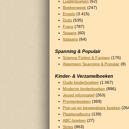
Luisterboeken
(62)
Boekenweek
(247)
Engels
(3.415)
Duits
(535)
Frans
(787)
Spaans
(60)
Italiaans
(64)
Spanning & Populair
Science Fiction & Fantasy
(176)
Algemeen Spanning & Populair
(8)
Kinder- & Verzamelboeken
Oude kinderboeken
(1.067)
Moderne kinderboeken
(886)
Jeugd informatief
(263)
Prentenboeken
(369)
Pop-up en beweegbare boeken
(26
Plaatjesalbums
(139)
ABC-boeken
(27)
Strips
(863)