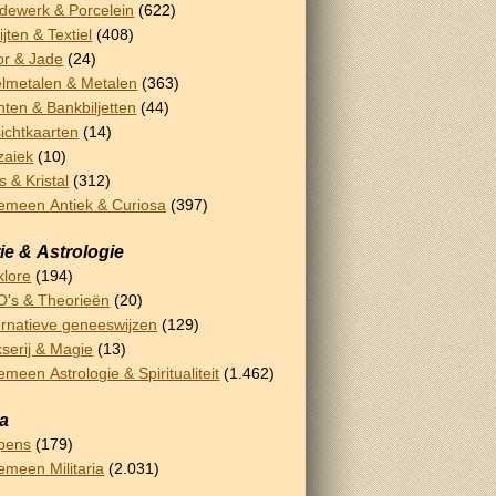
dewerk & Porcelein
(622)
ijten & Textiel
(408)
or & Jade
(24)
lmetalen & Metalen
(363)
ten & Bankbiljetten
(44)
ichtkaarten
(14)
zaiek
(10)
s & Kristal
(312)
emeen Antiek & Curiosa
(397)
ie & Astrologie
klore
(194)
's & Theorieën
(20)
ernatieve geneeswijzen
(129)
serij & Magie
(13)
emeen Astrologie & Spiritualiteit
(1.462)
ia
pens
(179)
emeen Militaria
(2.031)