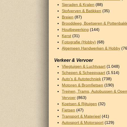
Sieraden & Kralen
(88)
Stofverven & Batikken
(35)
Breien
(87)
Brooddeeg, Boetseren & Pottenbak
Houtbewerking
(144)
Kerst
(31)
Fotografie (Hobby)
(68)
Algemeen Handwerken & Hobby
(76
Verkeer & Vervoer
Vliegtuigen & Luchtvaart
(1.048)
Schepen & Scheepvaart
(1.514)
Auto's & Autotechniek
(738)
Motoren & Bromfietsen
(190)
Treinen, Trams, Autobussen & Ope
Vervoer
(863)
Koetsen & Rijtuigen
(32)
Fietsen
(47)
Transport & Materieel
(41)
Autosport & Motorsport
(129)