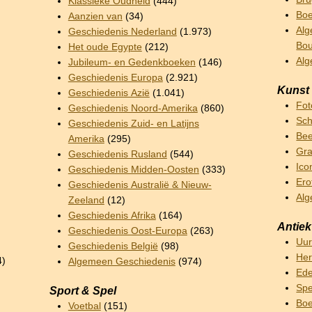
Klassieke Oudheid
(444)
Boe
Aanzien van
(34)
Alg
Geschiedenis Nederland
(1.973)
Bo
Het oude Egypte
(212)
Al
Jubileum- en Gedenkboeken
(146)
Geschiedenis Europa
(2.921)
Kunst
Geschiedenis Azië
(1.041)
Fot
Geschiedenis Noord-Amerika
(860)
Sch
Geschiedenis Zuid- en Latijns
Bee
Amerika
(295)
Gra
Geschiedenis Rusland
(544)
Ico
Geschiedenis Midden-Oosten
(333)
Ero
Geschiedenis Australië & Nieuw-
Alg
Zeeland
(12)
Geschiedenis Afrika
(164)
Antiek
Geschiedenis Oost-Europa
(263)
Uu
Geschiedenis België
(98)
Her
4)
Algemeen Geschiedenis
(974)
Ede
Sp
Sport & Spel
Boe
Voetbal
(151)