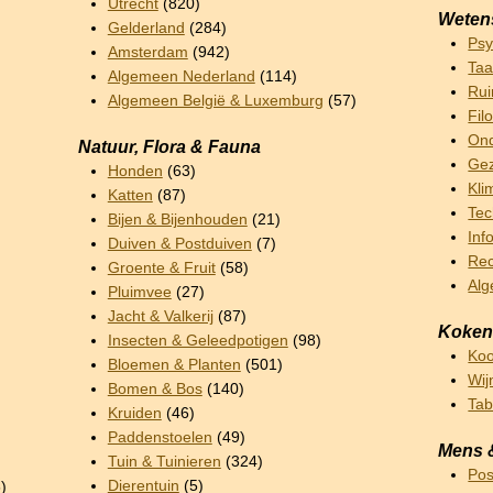
Utrecht
(820)
Weten
Gelderland
(284)
Psy
Amsterdam
(942)
Taa
Algemeen Nederland
(114)
Rui
Algemeen België & Luxemburg
(57)
Fil
Ond
Natuur, Flora & Fauna
Gez
Honden
(63)
Kli
Katten
(87)
Tec
Bijen & Bijenhouden
(21)
Inf
Duiven & Postduiven
(7)
Rec
Groente & Fruit
(58)
Al
Pluimvee
(27)
Jacht & Valkerij
(87)
Koken
Insecten & Geleedpotigen
(98)
Ko
Bloemen & Planten
(501)
Wij
Bomen & Bos
(140)
Ta
Kruiden
(46)
Paddenstoelen
(49)
Mens 
Tuin & Tuinieren
(324)
Pos
Dierentuin
(5)
)