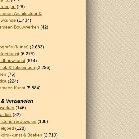
rderijen
(28)
emeen Architectuur &
uwkunde
(1.434)
gemeen Bouwwerken
(42)
ografie (Kunst)
(2.683)
ilderkunst
(6.275)
ldhouwkunst
(814)
fiek & Tekeningen
(2.296)
nen
(76)
tica
(224)
emeen Kunst
(5.884)
 & Verzamelen
rwerken
(146)
aldiek
(32)
lstenen & Juwelen
(138)
eelgoed
(128)
kdrukkunst & Boeken
(2.719)