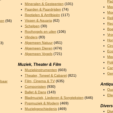
Pad
Mineralen & Gesteenten
(101)
Meu
Paarden & Paardrijden
(74)
Mod
Reptielen & Amfibieën
(117)
Rel
Vissen & Aquaria
(62)
ken
(56)
Rec
Schelpen
(30)
Boe
Roofvogels en uilen
(106)
Vro
Vlinders
(83)
Hom
Algemeen Natuur
(451)
3)
Cir
Algemeen Dieren
(474)
Ec
Algemeen Vogels
(721)
Me
Pol
Muziek, Theater & Film
Car
Muziekinstrumenten
(603)
Ge
Theater, Toneel & Cabaret
(821)
Film, Cinema & TV
(635)
nbaar
Antiqu
Componisten
(930)
Oud
Ballet & Dans
(143)
Ef
Bladmuziek, Liederen & Songteksten
(646)
Popmuziek & Modern
(469)
Diver
Muziekgeschiedenis
(469)
Div