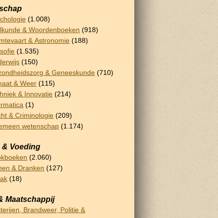
schap
chologie
(1.008)
lkunde & Woordenboeken
(918)
mtevaart & Astronomie
(188)
osofie
(1.535)
erwijs
(150)
ondheidszorg & Geneeskunde
(710)
maat & Weer
(115)
hniek & Innovatie
(214)
ormatica
(1)
ht & Criminologie
(209)
gemeen wetenschap
(1.174)
 & Voeding
okboeken
(2.060)
nen & Dranken
(127)
bak
(18)
& Maatschappij
terijen, Brandweer, Politie &