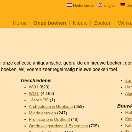
Nederlands
English
De
Home
Onze boeken
Nieuw
Zoeken
Wink
an onze collectie antiquarische, gebruikte en nieuwe boeken, ge
e boeken. Wij voeren zeer regelmatig nieuwe boeken toe!
Geschiedenis
Za
WO I
(823)
Har
WO II
(4.168)
Alg
_Jaren '30
(1)
Bouwk
Archeologie & Geologie
(359)
Mo
Middeleeuwen
(247)
Kas
Prehistorie & Oudheid
(48)
Kat
Ontdekkingsreizen & Expedities
(705)
Br