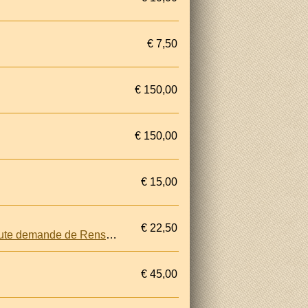
€ 7,50
€ 150,00
€ 150,00
€ 15,00
€ 22,50
Aux Arts & Métiers: gros prix-fixe détail: Ancienne Maison, Riesse Ainé Fondée en 1840. Toute demande de Renseignements doit étre acompagnée d'un timbre pour la reponse. Ce Tarif annule tous les Précédents
€ 45,00