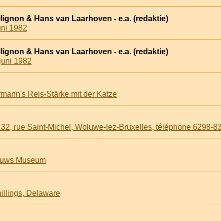
lignon & Hans van Laarhoven - e.a. (redaktie)
uni 1982
lignon & Hans van Laarhoven - e.a. (redaktie)
juni 1982
mann's Reis-Stärke mit der Katze
 32, rue Saint-Michel, Woluwe-lez-Bruxelles, téléphone 6298-8
eeuws Museum
illings, Delaware