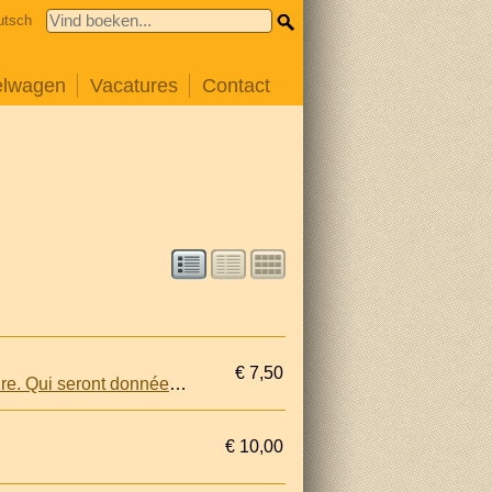
utsch
elwagen
Vacatures
Contact
€ 7,50
Notices sur les tragédies de Polyeucte, Horace, Brittanicus, Andromaque, Iphigénie et Phèdre. Qui seront données pendant le mois d'Octobre. Pour les dernières reprèsentation de Mlle Agar, de la Comédie-Française
€ 10,00