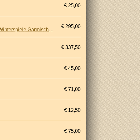
€ 25,00
€ 295,00
Salve: Olympia-Ball: Münchener Faschingsfest zu Ehren der Kämpfer der IV. Olympischen Winterspiele Garmisch-Partenkirchen 1936
€ 337,50
€ 45,00
€ 71,00
€ 12,50
€ 75,00