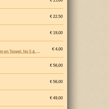
€ 15,00
€ 22,50
€ 19,00
€ 4,00
Boekzaal der Geheele Wereld. Geillustreerd Internationaal Tijdschrift voor Bibliographie, Film en Toneel. No 5 & No 13 1929
€ 56,00
€ 56,00
€ 49,00