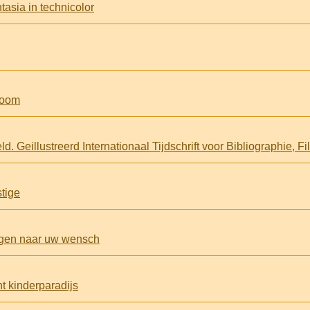
tasia in technicolor
Room
stige
agen naar uw wensch
ht kinderparadijs