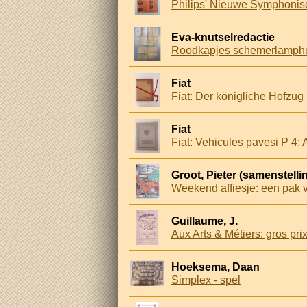
Philips' Nieuwe Symphonis
Eva-knutselredactie
Roodkapjes schemerlamphui
Fiat
Fiat: Der königliche Hofzug
Fiat
Fiat: Vehicules pavesi P 4: 
Groot, Pieter (samenstelli
Weekend affiesje: een pak v
Guillaume, J.
Hoeksema, Daan
Simplex - spel