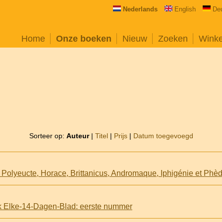
Nederlands
English
De
Home
Onze boeken
Nieuw
Zoeken
Wink
Sorteer op:
Auteur
|
Titel
|
Prijs
|
Datum toegevoegd
lijk Elke-14-Dagen-Blad: eerste nummer