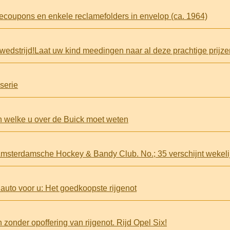
decoupons en enkele reclamefolders in envelop (ca. 1964)
rwedstrijd!Laat uw kind meedingen naar al deze prachtige prijze
serie
n welke u over de Buick moet weten
msterdamsche Hockey & Bandy Club. No.; 35 verschijnt wekeli
 auto voor u: Het goedkoopste rijgenot
 zonder opoffering van rijgenot. Rijd Opel Six!