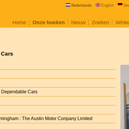
Nederlands
English
De
Home
Onze boeken
Nieuw
Zoeken
Wink
 Cars
ns Dependable Cars
mingham : The Austin Motor Conpany Limited