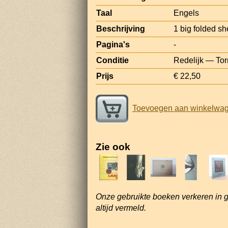
Taal
Engels
Beschrijving
1 big folded she
Pagina's
-
Conditie
Redelijk — Torn
Prijs
€ 22,50
Toevoegen aan winkelwa
Zie ook
Onze gebruikte boeken verkeren in 
altijd vermeld.