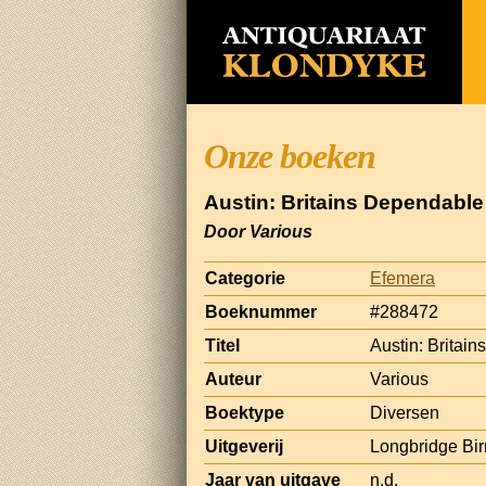
Onze boeken
Austin: Britains Dependable
Door Various
Categorie
Efemera
Boeknummer
#288472
Titel
Austin: Britai
Auteur
Various
Boektype
Diversen
Uitgeverij
Longbridge Bir
Jaar van uitgave
n.d.