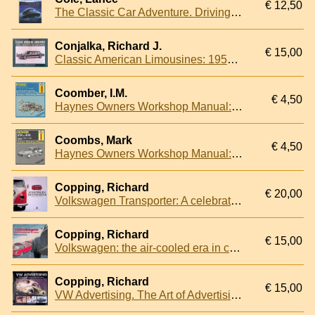
€ 12,50
The Classic Car Adventure. Driving Through History on the Road to Nostalgia
Conjalka, Richard J.
€ 15,00
Classic American Limousines: 1955-2000 Photo Archive
Coomber, I.M.
€ 4,50
Haynes Owners Workshop Manual: Ford Fiesta (petrol), Aug 1983 to 1985, All models, 957cc, 1117cc, 1296cc, 1597cc
Coombs, Mark
€ 4,50
Haynes Owners Workshop Manual: Rover 214 & 414 October 1989 to 1992, 1397cc
Copping, Richard
€ 20,00
Volkswagen Transporter: A celebration of an automotive and cultural icon
Copping, Richard
€ 15,00
Volkswagen: the air-cooled era in colour
Copping, Richard
€ 15,00
VW Advertising. The Art of Advertising the Air-Cooled Volkswagen