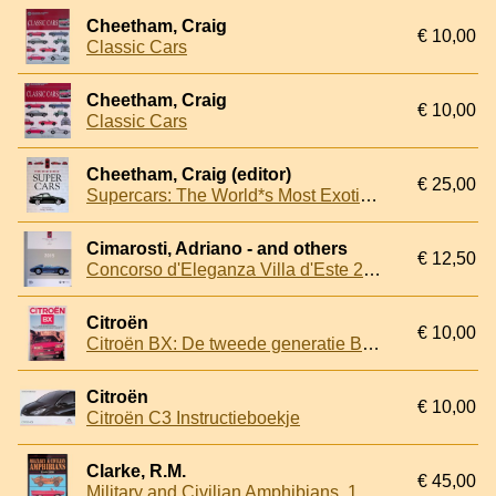
Cheetham, Craig
€ 10,00
Classic Cars
Cheetham, Craig
€ 10,00
Classic Cars
Cheetham, Craig (editor)
€ 25,00
Supercars: The World*s Most Exotic Sports Cars
Cimarosti, Adriano - and others
€ 12,50
Concorso d'Eleganza Villa d'Este 2015
Citroën
€ 10,00
Citroën BX: De tweede generatie BX. . . Nieuw van binnen en van buiten
Citroën
€ 10,00
Citroën C3 Instructieboekje
Clarke, R.M.
€ 45,00
Military and Civilian Amphibians, 1940-1990