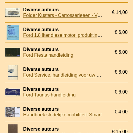
Diverse auteurs
€ 14,00
Folder Kusters - Carrosserieeën - Venlo
Diverse auteurs
€ 6,00
Ford 1,8 liter dieselmotor: produktinformatie en training
Diverse auteurs
€ 6,00
Ford Fiesta handleiding
Diverse auteurs
€ 6,00
Ford Service, handleiding voor uw nieuwe wagen: bediening, onderhoud, gegevens
Diverse auteurs
€ 6,00
Ford Taunus handleiding
Diverse auteurs
€ 4,00
Handboek stedelijke mobiliteit: Smart
Diverse auteurs
€ 15,00