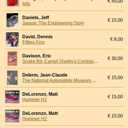
€ 45,00
Alfa
Daniels, Jeff
€ 15,00
Jaguar: The Engineering Story
David, Dennis
€ 8,00
Fifties Fins
Davison, Eric
€ 30,00
Snake Bit: Carroll Shelby's Controversial Series 1 Sports Car
Delerm, Jean-Claude
€ 15,00
The National Automobile Museum Mulhouse: Schlumpf Collection
DeLorenzo, Matt
€ 15,00
Hummer H2
DeLorenzo, Matt
€ 15,00
Hummer H2