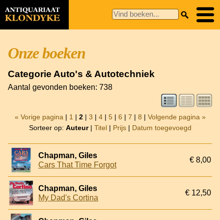
Onze boeken
Categorie Auto's & Autotechniek
Aantal gevonden boeken: 738
« Vorige pagina
|
1
|
2
|
3
|
4
|
5
|
6
|
7
|
8
|
Volgende pagina »
Sorteer op:
Auteur
|
Titel
|
Prijs
|
Datum toegevoegd
Chapman, Giles
€ 8,00
Cars That Time Forgot
Chapman, Giles
€ 12,50
My Dad's Cortina