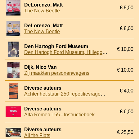
DeLorenzo, Matt
€ 8,00
The New Beetle
DeLorenzo, Matt
€ 8,00
The New Beetle
Den Hartogh Ford Museum
€ 10,00
Den Hartogh Ford Museum, Hillegom Holland
Dijk, Nico Van
€ 10,00
Zij maakten personenwagens
Diverse auteurs
€ 4,00
Achter het stuur. 250 repetitievragen. Twee delen samen
Diverse auteurs
€ 6,00
Alfa Romeo 155 - Instructieboek
Diverse auteurs
€ 25,50
All the Fiats