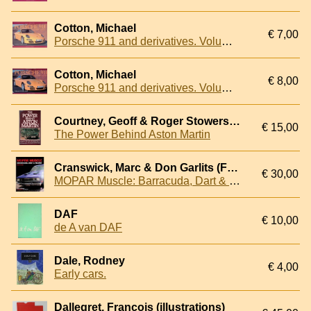
Cotton, Michael
€ 7,00
Porsche 911 and derivatives. Volume 3: 1994-2005
Cotton, Michael
€ 8,00
Porsche 911 and derivatives. Volume 3: 1994-2005
Courtney, Geoff & Roger Stowers (photography)
€ 15,00
The Power Behind Aston Martin
Cranswick, Marc & Don Garlits (Foreword by)
€ 30,00
MOPAR Muscle: Barracuda, Dart & Valiant 1960-1980
DAF
€ 10,00
de A van DAF
Dale, Rodney
€ 4,00
Early cars.
Dallegret, François (illustrations)