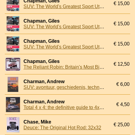
Chapman, Giles
€ 15,00
SUV: The World's Greatest Sport Utility Vehicles
Chapman, Giles
€ 15,00
SUV: The World's Greatest Sport Utility Vehicles
Chapman, Giles
€ 15,00
SUV: The World's Greatest Sport Utility Vehicles
Chapman, Giles
€ 12,50
The Reliant Robin: Britain's Most Bizarre Car
Charman, Andrew
€ 6,00
SUV: avontuur, geschiedenis, techniek
Charman, Andrew
€ 4,50
Total 4 x 4: the definitive guide to 4x4 sports-utility vehicles
Chase, Mike
€ 25,00
Deuce: The Original Hot Rod: 32x32