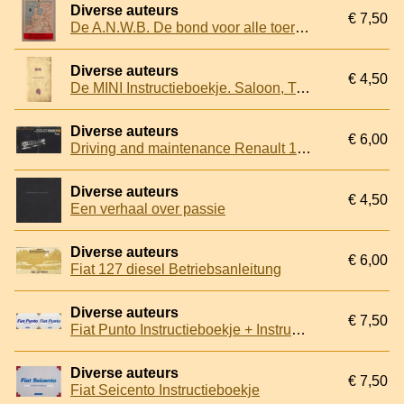
Diverse auteurs
€ 7,50
De A.N.W.B. De bond voor alle toeristen!
Diverse auteurs
€ 4,50
De MINI Instructieboekje. Saloon, Traveller, Countryman, Van en Pick-Up
Diverse auteurs
€ 6,00
Driving and maintenance Renault 16 Range
Diverse auteurs
€ 4,50
Een verhaal over passie
Diverse auteurs
€ 6,00
Fiat 127 diesel Betriebsanleitung
Diverse auteurs
€ 7,50
Fiat Punto Instructieboekje + Instructieboekje Autoradio
Diverse auteurs
€ 7,50
Fiat Seicento Instructieboekje