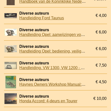
Handboek van de Koninklijke Nederlandsche Automobielclub 1937
Diverse auteurs
€ 4,00
Handleiding Ford Taunus
Diverse auteurs
€ 6,00
Handleiding Opel: aanwijzingen voor: bediening, veiligheid, onderhoud (Kadett / Ascona / Manta / Rekord)
Diverse auteurs
€ 6,00
Handleiding Opel: bediening, veiligheid & onderhoud
Diverse auteurs
€ 7,50
Handleiding. VW 1300, VW 1200 - Uitgave augustus 1970
Diverse auteurs
€ 4,50
Haynes Owners Workshop Manual: Triumph Acclaim 1981 to 1983, All models, 1335cc
Diverse auteurs
€ 10,00
Honda Accord: 4-deurs en Tourer