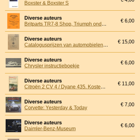
Boxster & Boxster S
Diverse auteurs
€ 6,00
Britparts TR7-8 Shop, Triumph onderdelen voor TR7, TR8, STAG, 2000, 2500, Dolomite, TR7, TR8, TR& 16v Sprint onderdelen catalogus & prijslijst 1997
Diverse auteurs
€ 15,00
Catalogusprijzen van automobielen en motorrijwielen 1939
Diverse auteurs
€ 6,00
Chrysler instructieboekje
Diverse auteurs
€ 11,00
Citroën 2 CV 4 / Dyane 435. Kosten sparen door - waar mogelijk en verantwoord - zélf sleutelen!
Diverse auteurs
€ 7,00
Corvette: Yesterday & Today
Diverse auteurs
€ 6,00
Daimler-Benz-Museum