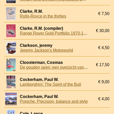
Clarke, R.M.
€ 7,50
Rolls-Royce in the thirties
Clarke, R.M. (compiler)
€ 30,00
Range Rover Gold Portfolio 1970-1988
Clarkson, jeremy
€ 4,50
Jeremy Jackson's Motorworld
Cloosterman, Cosmas
€ 17,50
De gouden jaren: een overzicht van MG's uit de "Golden Age of Motoring"
Cockerham, Paul W.
€ 9,00
Lamborghini: The Spirit of the Bull
Cockerham, Paul W.
€ 4,00
Porsche. Precision, balance and style
Cole, Lance