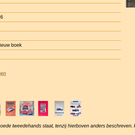
76
ieuw boek
gen
goede tweedehands staat, tenzij hierboven anders beschreven. 