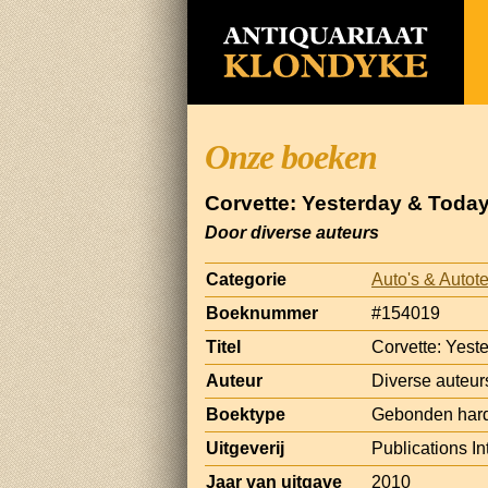
Onze boeken
Corvette: Yesterday & Toda
Door diverse auteurs
Categorie
Auto's & Autot
Boeknummer
#154019
Titel
Corvette: Yest
Auteur
Diverse auteur
Boektype
Gebonden har
Uitgeverij
Publications In
Jaar van uitgave
2010