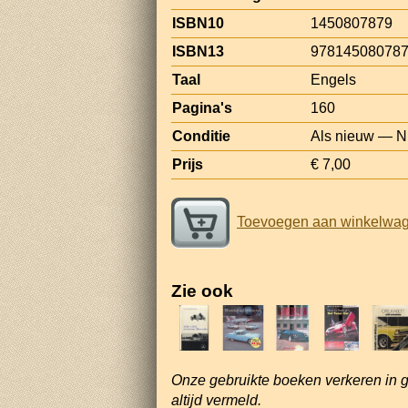
ISBN10
1450807879
ISBN13
97814508078
Taal
Engels
Pagina's
160
Conditie
Als nieuw — N
Prijs
€ 7,00
Toevoegen aan winkelwa
Zie ook
Onze gebruikte boeken verkeren in 
altijd vermeld.