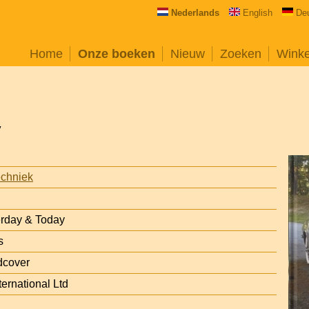
Nederlands
English
De
Home
Onze boeken
Nieuw
Zoeken
Wink
y
echniek
erday & Today
s
dcover
ternational Ltd