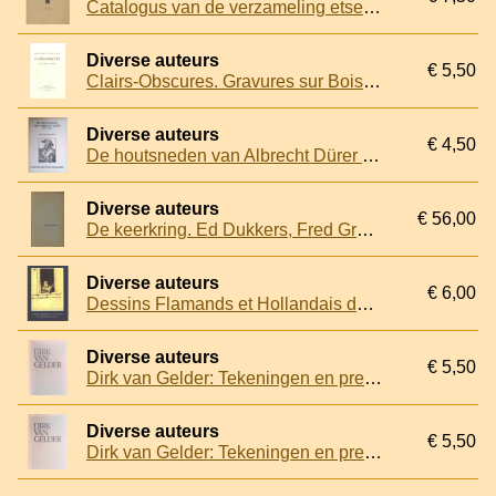
Catalogus van de verzameling etsen van Rembrandt in het bezit van I. de Bruijn en J.G. de Bruijn-van der Leeuw, met twee platen
Diverse auteurs
€ 5,50
Clairs-Obscures. Gravures sur Bois. De 1500 a 1800. Exposition Paris et Rotterdam 1965-1966
Diverse auteurs
€ 4,50
De houtsneden van Albrecht Dürer 1471-1528. Chronologisch gerangschikt
Diverse auteurs
€ 56,00
De keerkring. Ed Dukkers, Fred Grote, Dick ten Hoedt, Jacob Kuijper, Jutta Metzger, Rik van der Mey, Nic. Jonk, Max Reneman, Leo van Rijn, Dick Zwier
Diverse auteurs
€ 6,00
Dessins Flamands et Hollandais du dix-septième siècle
Diverse auteurs
€ 5,50
Dirk van Gelder: Tekeningen en prenten
Diverse auteurs
€ 5,50
Dirk van Gelder: Tekeningen en prenten