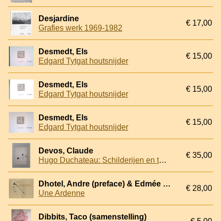
Desjardine
€ 17,00
Grafies werk 1969-1982
Desmedt, Els
€ 15,00
Edgard Tytgat houtsnijder
Desmedt, Els
€ 15,00
Edgard Tytgat houtsnijder
Desmedt, Els
€ 15,00
Edgard Tytgat houtsnijder
Devos, Claude
€ 35,00
Hugo Duchateau: Schilderijen en tekeningen 1975-1976
Dhotel, Andre (preface) & Edmée Schmittel
€ 28,00
Une Ardenne
Dibbits, Taco (samenstelling)