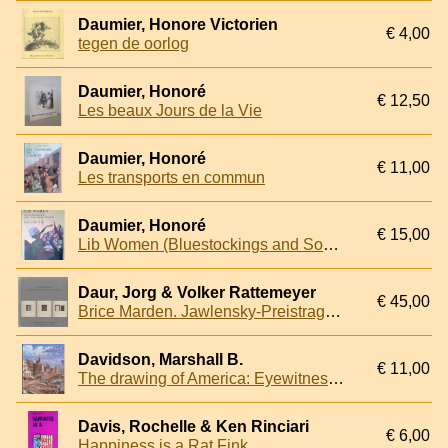
Daumier, Honore Victorien
€ 4,00
tegen de oorlog
Daumier, Honoré
€ 12,50
Les beaux Jours de la Vie
Daumier, Honoré
€ 11,00
Les transports en commun
Daumier, Honoré
€ 15,00
Lib Women (Bluestockings and Socialist Women)
Daur, Jorg & Volker Rattemeyer
€ 45,00
Brice Marden. Jawlensky-Preistrager. Retrospektive der Druckgraphik / Jawlensky-Awardee. A Retrospective of Prints
Davidson, Marshall B.
€ 11,00
The drawing of America: Eyewitnesses to history
Davis, Rochelle & Ken Rinciari
€ 6,00
Happiness is a Rat Fink