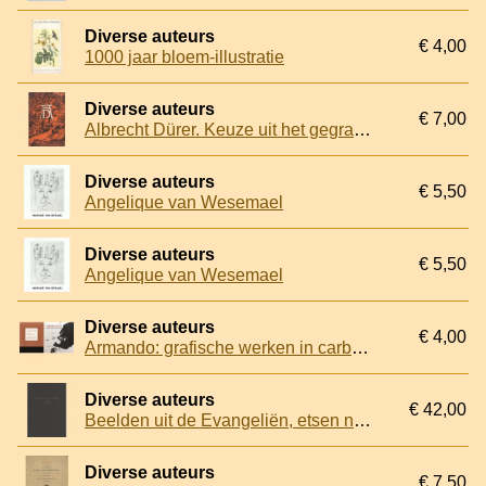
Diverse auteurs
€ 4,00
1000 jaar bloem-illustratie
Diverse auteurs
€ 7,00
Albrecht Dürer. Keuze uit het gegraveerd werk uit het Rijksprentenkabinet te Amsterdam
Diverse auteurs
€ 5,50
Angelique van Wesemael
Diverse auteurs
€ 5,50
Angelique van Wesemael
Diverse auteurs
€ 4,00
Armando: grafische werken in carborundum
Diverse auteurs
€ 42,00
Beelden uit de Evangeliën, etsen naar beroemde meesters (2 delen)
Diverse auteurs
€ 7,50