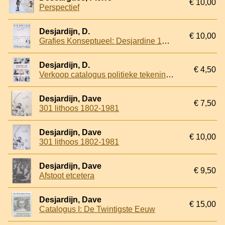
€ 10,00
Perspectief
Desjardijn, D.
€ 10,00
Grafies Konseptueel: Desjardine 1983 - 1996 *GESIGNEERD*
Desjardijn, D.
€ 4,50
Verkoop catalogus politieke tekeningen van Kafak (Eddy Greidanus 1946 Amsterdam - 2000 Gaast)
Desjardijn, Dave
€ 7,50
301 lithoos 1802-1981
Desjardijn, Dave
€ 10,00
301 lithoos 1802-1981
Desjardijn, Dave
€ 9,50
Afstoot etcetera
Desjardijn, Dave
€ 15,00
Catalogus I: De Twintigste Eeuw