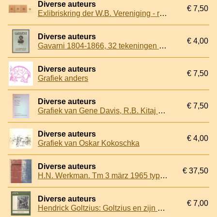
Diverse auteurs
€ 7,50
Exlibriskring der W.B. Vereniging - ruillijst (4x)
Diverse auteurs
€ 4,00
Gavarni 1804-1866, 32 tekeningen uit Mascarade Humaine
Diverse auteurs
€ 7,50
Grafiek anders
Diverse auteurs
€ 7,50
Grafiek van Gene Davis, R.B. Kitaj en E. Paolozzi
Diverse auteurs
€ 4,00
Grafiek van Oskar Kokoschka
Diverse auteurs
€ 37,50
H.N. Werkman. Tm 3 märz 1965 typografische monatsblätter schweizer graphische mitteilungen. Revue suisse de l'imprimerie
Diverse auteurs
€ 7,00
Hendrick Goltzius: Goltzius en zijn school