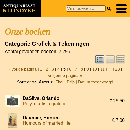
Onze boeken
Categorie Grafiek & Tekeningen
Aantal gevonden boeken: 2.295
« Vorige pagina
|
1
|
2
|
3
|
4
|
5
|
6
|
7
|
8
|
9
|
10
|
11
| ... |
23
|
Volgende pagina »
Sorteer op:
Auteur
|
Titel
|
Prijs
|
Datum toegevoegd
DaSilva, Orlando
€ 25,50
Poty, o artista grafico
Daumier, Honore
€ 7,00
Humours of married life