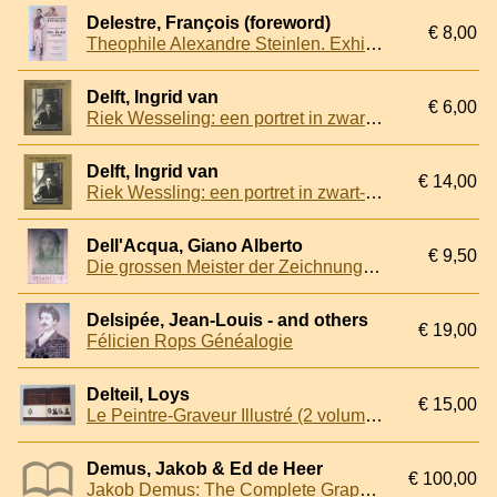
Delestre, François (foreword)
€ 8,00
Theophile Alexandre Steinlen. Exhibition of 20 drawings for Gil Blas Illustré
Delft, Ingrid van
€ 6,00
Riek Wesseling: een portret in zwart-wit
Delft, Ingrid van
€ 14,00
Riek Wessling: een portret in zwart-wit
Dell'Acqua, Giano Alberto
€ 9,50
Die grossen Meister der Zeichnung: Pisanello
Delsipée, Jean-Louis - and others
€ 19,00
Félicien Rops Généalogie
Delteil, Loys
€ 15,00
Le Peintre-Graveur Illustré (2 volumes)
Demus, Jakob & Ed de Heer
€ 100,00
Jakob Demus: The Complete Graphic Work, 1983-2005