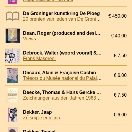
De Groninger kunstkring De Ploeg
€ 450,00
20 prenten van leden van De Groninger kunstkring De Ploeg in map *GESIGNEERDE EERSTE EXEMPLAAR*
Dean, Roger (produced and designed by) & Dominy Hamilton (text) & Carla Capalbo (text)
€ 40,00
Views
Debrock, Walter (woord vooraf) & Louis Paul Boon (inleiding)
€ 7,50
Frans Masereel
Decaux, Alain & Fraçoise Cachin
€ 6,00
Trésors du Musée national du Palais, Taipei: Mémoire d'empire
Deecke, Thomas & Hans Gercke & Rainer Pretzell
€ 7,50
Zeichnungen aus den Jahren 1963-67 mit dem Pseudonym Friedrich Leinbereiter und aus den Jahren 1967-71 mit dem Namen Otfried Rautenbach
Dekker, Jaap
€ 6,00
Zó snij je een lino
Dekker, Tessel