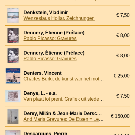
Denkstein, Vladimir
€ 7,50
Wenzeslaus Hollar. Zeichnungen
Dennery, Étienne (Préface)
€ 8,00
Pablo Picasso: Gravures
Dennery, Étienne (Préface)
€ 8,00
Pablo Picasso: Gravures
Denters, Vincent
€ 25,00
Charles Burki: de kunst van het motorrijden
Denys, L. - e.a.
€ 7,50
Van plaat tot prent. Grafiek uit stedelijk bezit, technisch benaderd. Catalogus
Derey, Milán & Jean-Marie Derscheid & Marcel van Jole & Jozef Van der Poorten
€ 150,00
And Maris Gravures: De Etsen = Les Gravures = Die Radierungen = The Etchings *WITH SIGNED COLORED ETCHING*
Descargues, Pierre