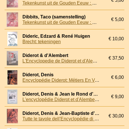
€ 5,00
Tekenkunst uit de Gouden Eeuw : Kunstenaars geboren tussen 1580 en 1600 = Drawings from the Golden Age : Artists born between 1580 and 1600
Dibbits, Taco (samenstelling)
€ 5,00
Tekenkunst uit de Gouden Eeuw : Kunstenaars geboren tussen 1580 en 1600 = Drawings from the Golden Age : Artists born between 1580 and 1600
Dideric, Edzard & René Huigen
€ 10,00
Brecht: tekeningen
Diderot & d'Alembert
€ 37,50
L'Encyclopedie de Diderot et d'Alembert (2 volumes)
Diderot, Denis
€ 6,00
Encyclopédie Diderot: Métiers En Voie De Disparition
Diderot, Denis & Jean le Rond d'Alembert
€ 9,00
L'encyclopédie Diderot et d'Alembert: Astronomie
Diderot, Denis & Jean-Baptiste d' Alembert
€ 30,00
Tutte le tavole dell'Encyclopédie di Diderot e D'Alembert