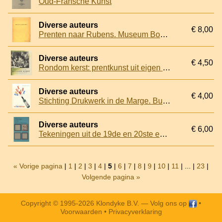
Oud-Fransche Kunst
Diverse auteurs
€ 8,00
Prenten naar Rubens. Museum Boymans-van Beuningen 23 dec. 1972-4 mrt. 1973 - Cat. 53
Diverse auteurs
€ 4,50
Rondom kerst: prentkunst uit eigen bezig, 1475-1750
Diverse auteurs
€ 4,00
Stichting Drukwerk in de Marge. Bulletin 17
Diverse auteurs
€ 6,00
Tekeningen uit de 19de en 20ste eeuw. Catalogus Rijksmuseum Kröller-Müller
« Vorige pagina
|
1
|
2
|
3
|
4
|
5
|
6
|
7
|
8
|
9
|
10
|
11
| ... |
23
|
Volgende pagina »
Copyright © 1995-2026 Klondyke B.V. —
Volg ons op
•
Voorwaarden
•
Privacyverklaring