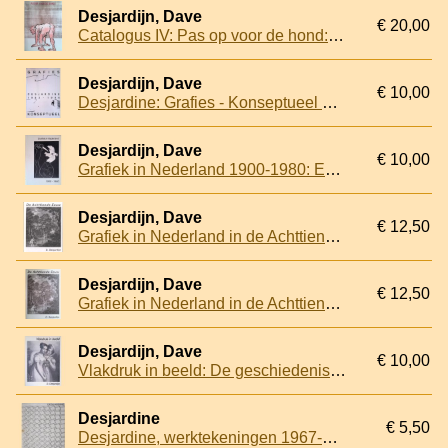
Desjardijn, Dave
€ 20,00
Catalogus IV: Pas op voor de hond: prenten en tekeningen: de Twintigste Eeuw
Desjardijn, Dave
€ 10,00
Desjardine: Grafies - Konseptueel 1983-1996
Desjardijn, Dave
€ 10,00
Grafiek in Nederland 1900-1980: Een keuze
Desjardijn, Dave
€ 12,50
Grafiek in Nederland in de Achttiende Eeuw
Desjardijn, Dave
€ 12,50
Grafiek in Nederland in de Achttiende Eeuw
Desjardijn, Dave
€ 10,00
Vlakdruk in beeld: De geschiedenis van de Lithografie in 398 afbeeldingen
Desjardine
€ 5,50
Desjardine, werktekeningen 1967-1968: een keuze uit werktekeningen voor schilderijen vervaardigd in de jaren 1967 en 1968 te Arnhem