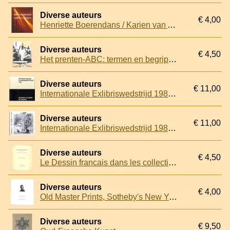
Diverse auteurs
€ 4,00
Henriette Boerendans / Karien van Assendelft
Diverse auteurs
€ 4,50
Het prenten-ABC: termen en begrippen uit de prentkunst in het kort verklaard
Diverse auteurs
€ 11,00
Internationale Exlibriswedstrijd 1981. Tentoonstelling van een selectie van de 1014 ingezonden exlibris in het kader van de tiende biënnale van de kleingrafiek
Diverse auteurs
€ 11,00
Internationale Exlibriswedstrijd 1983. Tentoonstelling van een selectie van de ingezonden exlibris in het kader van de elfde biënnale van de kleingrafiek; Grafiek uit de U.S.S.R.Tentoonstelling met 84prenten van 30 Russische grafici
Diverse auteurs
€ 4,50
Le Dessin francais dans les collections hollandaises. Album des Planches
Diverse auteurs
€ 4,00
Old Master Prints, Sotheby's New York 1980
Diverse auteurs
€ 9,50