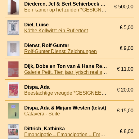
Diederen, Jef & Bert Schierbeek & Pieter Defesche & Manuel Kneepkens & Lei Molin & Ger Lataster & Hans van de Waardenburg & Pierre van Soest & Gerrit Kouwenaar
€ 500,00
Een kamer op het zuiden *GESIGNEERD*
Diel, Luise
€ 5,00
Käthe Kollwitz: ein Ruf ertönt
Dienst, Rolf-Gunter
€ 9,00
Rolf-Gunter Dienst: Zeichnungen
Dijk, Dobs en Ton van & Hans Redeker
€ 11,00
Galerie Petit. Tien jaar lyrisch realisme
Dispa, Ada
€ 20,00
Beestachtige vreugde *GESIGNEERD*
Dispa, Ada & Mirjam Westen (tekst)
€ 15,00
Calavera - Suite
Dittrich, Kathinka
€ 8,00
Emancipatie = Emancipation = Emanzipation: Populärgraphik aus vier Jahrhunderten, ammlung Günther Böhmer