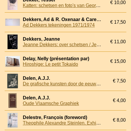
€ 10,00
Katten: schetsen en foto's van George Hendrik Breitner
Dekkers, Ad & R. Oxenaar & Carel Blotkamp
€ 17,50
Ad Dekkers tekeningen 1971/1974
Dekkers, Jeanne
€ 11,00
Jeanne Dekkers: over schetsen / Jeanne Dekkers: about sketching *SIGNED*
Delay, Nelly (présentation par)
€ 15,00
Hiroshige: Le petit Tokaido
Delen, A.J.J.
€ 7,50
De grafische kunsten door de eeuwen heen
Delen, A.J.J.
€ 4,00
Oude Vlaamsche Graphiek
Delestre, François (foreword)
€ 8,00
Theophile Alexandre Steinlen. Exhibition of 20 drawings for Gil Blas Illustré