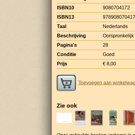
ISBN10
9080704172
ISBN13
97890807041
Taal
Nederlands
Beschrijving
Oorspronkelijk 
Pagina's
28
Conditie
Goed
Prijs
€ 8,00
Toevoegen aan winkelwa
Zie ook