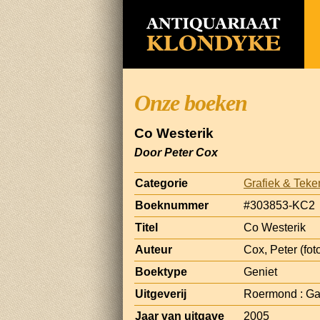
Onze boeken
Co Westerik
Door Peter Cox
Categorie
Grafiek & Tek
Boeknummer
#303853-KC2
Titel
Co Westerik
Auteur
Cox, Peter (fot
Boektype
Geniet
Uitgeverij
Roermond : Ga
Jaar van uitgave
2005