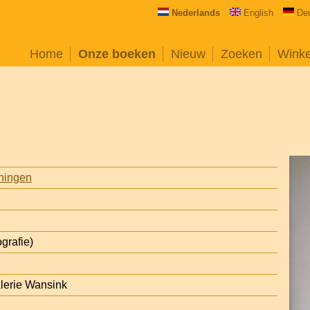
Nederlands
English
De
Home
Onze boeken
Nieuw
Zoeken
Wink
eningen
ografie)
lerie Wansink