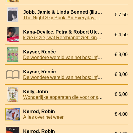
Jobb, Jamie & Linda Bennett (Illustrator)
€ 7,50
The Night Sky Book: An Everyday Guide to Every Night
Kana-Devilee, Petra & Robert Uterwijk
€ 4,50
k zie ik zie, wat Rembrandt ziet: kindergids
Kayser, Renée
€ 8,00
De wondere wereld van het bos: info- en ontdekkingsboek voor jonge natuurverkenners
Kayser, Renée
€ 8,00
De wondere wereld van het bos: info- en ontdekkingsboek voor jonge natuurverkenners
Kelly, John
€ 6,00
Wonderlijke apparaten die voor ons werken
Kerrod, Robin
€ 4,00
Alles over het weer
Kerrod, Robin