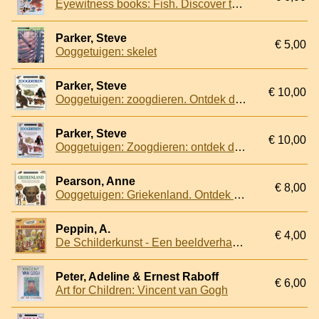
Eyewitness books: Fish. Discover the world of fish in close-up - their habitats, behavior, and natural history
Parker, Steve
€ 5,00
Ooggetuigen: skelet
Parker, Steve
€ 10,00
Ooggetuigen: zoogdieren. Ontdek de fascinerende wereld van de zoogdieren, hun ontstaan en hun geheime leven
Parker, Steve
€ 10,00
Ooggetuigen: Zoogdieren: ontdek de fascinerende wereld van de zoogdieren, hun ontstaan en hun geheime leven
Pearson, Anne
€ 8,00
Ooggetuigen: Griekenland. Ontdek de wereld van de oude Grieken - hun myhte en legenden, helden en goden, en de rijke erfenis van hun beschaving
Peppin, A.
€ 4,00
De Schilderkunst - Een beeldverhaal voor de jeugd
Peter, Adeline & Ernest Raboff
€ 6,00
Art for Children: Vincent van Gogh