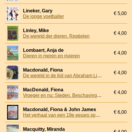
Lineker, Gary
€ 5,00
De jonge voetballer
Linley, Mike
€ 4,00
De wereld der dieren. Reptielen
Lombaert, Anja de
€ 4,00
Dieren in meren en rivieren
Macdonald, Fiona
€ 4,00
De wereld in de tijd van Abraham Lincoln
MacDonald, Fiona
€ 4,00
Vroeger en nu: Steden. Beschavingen en bewoners
Macdonald, Fiona & John James
€ 6,00
Het verhaal van een 19e eeuws spoorwegstation
Macquitty, Miranda
€ 4,00