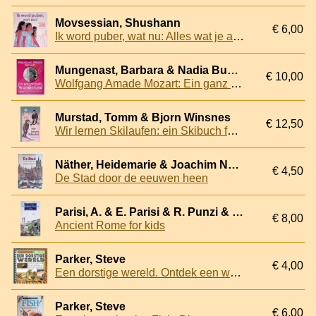
Movsessian, Shushann
€ 6,00
Ik word puber, wat nu: Alles wat je als meisje moet weten
Mungenast, Barbara & Nadia Budde & Sigrid Laube
€ 10,00
Wolfgang Amade Mozart: Ein ganz normales Wunderkind
Murstad, Tomm & Bjorn Winsnes
€ 12,50
Wir lernen Skilaufen: ein Skibuch für Kinder
Näther, Heidemarie & Joachim Näther & Peter Albert
€ 4,50
De Stad door de eeuwen heen
Parisi, A. & E. Parisi & R. Punzi & Lorenzo Terranera (illustrations)
€ 8,00
Ancient Rome for kids
Parker, Steve
€ 4,00
Een dorstige wereld. Ontdek een wereld waar steeds meer mensen het met steeds minder schoon water moeten doen en wat we kunnen doen om dat te veranderen
Parker, Steve
€ 6,00