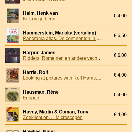
Halm, Henk van
€ 4,00
Kijk om je heen
Hammerstein, Mariska (vertaling)
€ 6,50
Panorama atlas. De continenten in reliëf
Harpur, James
€ 6,00
Ridders, Romeinen en andere vechtjassen. Alle feiten, tactieken en triomfen van de grootste vechters uit de geschiedenis
Harris, Rolf
€ 4,00
Looking at pictures with Rolf Harris. A children's introduction to famous paintings
Hausman, Réne
€ 4,00
Foppers
Havey, Martin & Osman, Tony
€ 4,00
Zoeklicht op. . . Microscopen
Hawkes, Nigel