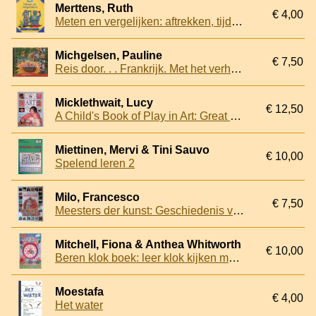
Merttens, Ruth
€ 4,00
Meten en vergelijken: aftrekken, tijd, geld en meten
Michgelsen, Pauline
€ 7,50
Reis door. . . Frankrijk. Met het verhaal van Nicolas
Micklethwait, Lucy
€ 12,50
A Child's Book of Play in Art: Great Pictures, Great Fun
Miettinen, Mervi & Tini Sauvo
€ 10,00
Spelend leren 2
Milo, Francesco
€ 7,50
Meesters der kunst: Geschiedenis van de architectuur
Mitchell, Fiona & Anthea Whitworth
€ 10,00
Beren klok boek: leer klok kijken met Kleine Beer
Moestafa
€ 4,00
Het water