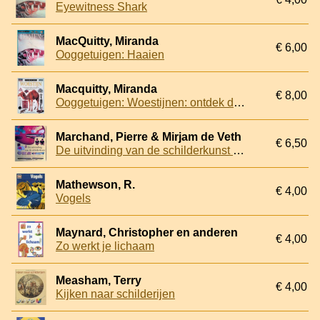
Eyewitness Shark
MacQuitty, Miranda
€ 6,00
Ooggetuigen: Haaien
Macquitty, Miranda
€ 8,00
Ooggetuigen: Woestijnen: ontdek de harde wereld van hete en koude woestijnen en de mensen, planten en dieren die er leven
Marchand, Pierre & Mirjam de Veth
€ 6,50
De uitvinding van de schilderkunst + stickervel
Mathewson, R.
€ 4,00
Vogels
Maynard, Christopher en anderen
€ 4,00
Zo werkt je lichaam
Measham, Terry
€ 4,00
Kijken naar schilderijen