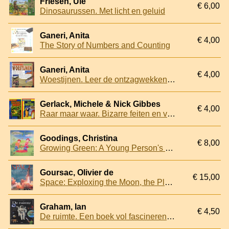
Friesen, Ule
€ 6,00
Dinosaurussen. Met licht en geluid
Ganeri, Anita
€ 4,00
The Story of Numbers and Counting
Ganeri, Anita
€ 4,00
Woestijnen. Leer de ontzagwekkende woestijnen kennen: van de warmste plekken op aarde tot ijskoude woestenijen en ontdek hoe woestijnen ontstaan en waardoor de groter worden
Gerlack, Michele & Nick Gibbes
€ 4,00
Raar maar waar. Bizarre feiten en vreemde verschjinselen / Onze wereld. Fantastische feiten over onze wereld (2 delen)
Goodings, Christina
€ 8,00
Growing Green: A Young Person's Guide to Taking Care of the Planet
Goursac, Olivier de
€ 15,00
Space: Exploxing the Moon, the Planets and Beyond
Graham, Ian
€ 4,50
De ruimte. Een boek vol fascinerende feiten en projecten om zelf uit te voeren