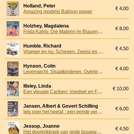
Holland, Peter
€ 4,00
Amazing models! Balloon power
Holzhey, Magdalena
€ 8,00
Frida Kahlo: Die Malerin im Blauen Haus
Humble, Richard
€ 4,50
Vroeger en nu: Schepen. Zeelui en de zee
Hynson, Colin
€ 4,00
Levensecht. Straatkinderen. Overleven op straat in Brazilie. Hamiltons verhaal
Illsley, Linda
€ 10,00
Een vleugje Cariben: Voedsel en Feesten
Jansen, Albert & Govert Schilling
€ 6,00
Iets over het heelal : een eerste verkenning van de wijde wereld boven ons
Jessop, Joanne
€ 4,50
Het doorkijkboek van grote bouwwerken van de oude wereld