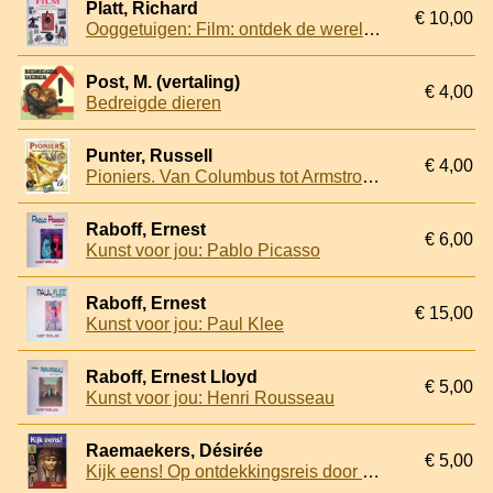
Platt, Richard
€ 10,00
Ooggetuigen: Film: ontdek de wereld van de film - de geschiedenis, de ontwikkeling, de genres, de speciale effecten en . . . de sterren
Post, M. (vertaling)
€ 4,00
Bedreigde dieren
Punter, Russell
€ 4,00
Pioniers. Van Columbus tot Armstrong
Raboff, Ernest
€ 6,00
Kunst voor jou: Pablo Picasso
Raboff, Ernest
€ 15,00
Kunst voor jou: Paul Klee
Raboff, Ernest Lloyd
€ 5,00
Kunst voor jou: Henri Rousseau
Raemaekers, Désirée
€ 5,00
Kijk eens! Op ontdekkingsreis door Nederlandse musea