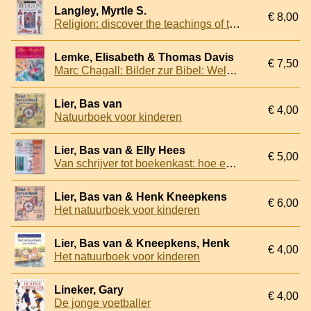
Langley, Myrtle S.
€ 8,00
Religion: discover the teachings of the world's religions - the search for understanding and the beliefs and practices of the great faiths
Lemke, Elisabeth & Thomas Davis
€ 7,50
Marc Chagall: Bilder zur Bibel: Welche Farben hat das Paradies?
Lier, Bas van
€ 4,00
Natuurboek voor kinderen
Lier, Bas van & Elly Hees
€ 5,00
Van schrijver tot boekenkast: hoe een boek wordt gemaakt
Lier, Bas van & Henk Kneepkens
€ 6,00
Het natuurboek voor kinderen
Lier, Bas van & Kneepkens, Henk
€ 4,00
Het natuurboek voor kinderen
Lineker, Gary
€ 4,00
De jonge voetballer