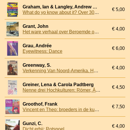
Graham, Ian & Langley, Andrew & Sterry, Paul
€ 5,00
What do yo know about it? Over 303 questions and answers. Science and Technology/Earth and Space/Plants and Animals
Grant, John
€ 4,00
Het ware verhaal over Beroemde ontdekkingsreizen
Grau, Andrée
€ 6,00
Eyewitness: Dance
Greenway, S.
€ 4,00
Verkenning Van Noord-Amerika. Het verhaal van de ontdeking van de Nieuwe Wereld
Greiner, Lena & Carola Padtberg
€ 4,50
Nenne drei Hochkulturen: Römer, Ägypter, Imker: Neue witzige Schülerantworten
Groothof, Frank
€ 7,50
Vincent en Theo: broeders in de kunst
Gunzi, C.
€ 4,00
Dicht erbij: Rotspoel