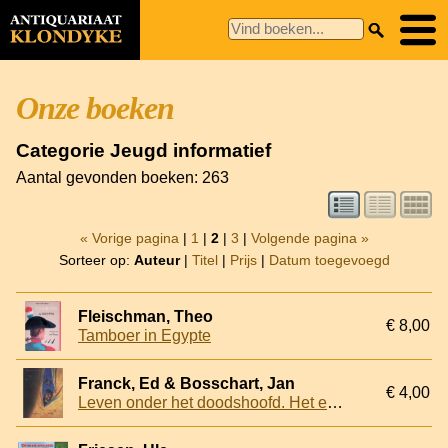
Onze boeken
Categorie Jeugd informatief
Aantal gevonden boeken: 263
« Vorige pagina
|
1
|
2
|
3
|
Volgende pagina »
Sorteer op:
Auteur
|
Titel
|
Prijs
|
Datum toegevoegd
Fleischman, Theo
€ 8,00
Tamboer in Egypte
Franck, Ed & Bosschart, Jan
€ 4,00
Leven onder het doodshoofd. Het echte verhaal van de piraten