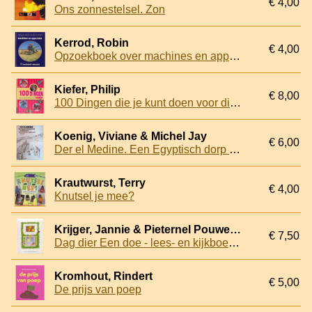
€ 4,00
Ons zonnestelsel. Zon
Kerrod, Robin
€ 4,00
Opzoekboek over machines en apparaten
Kiefer, Philip
€ 8,00
100 Dingen die je kunt doen voor dieren
Koenig, Viviane & Michel Jay
€ 6,00
Der el Medine. Een Egyptisch dorp in de tijd van Ramses IV
Krautwurst, Terry
€ 4,00
Knutsel je mee?
Krijger, Jannie & Pieternel Pouwels (illustraties)
€ 7,50
Dag dier Een doe - lees- en kijkboek voor jonge kinderen
Kromhout, Rindert
€ 5,00
De prijs van poep