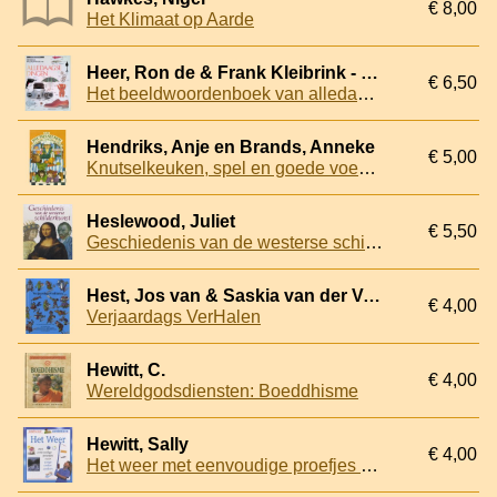
€ 8,00
Het Klimaat op Aarde
Heer, Ron de & Frank Kleibrink - e.a.
€ 6,50
Het beeldwoordenboek van alledaagse dingen
Hendriks, Anje en Brands, Anneke
€ 5,00
Knutselkeuken, spel en goede voeding hand in hand
Heslewood, Juliet
€ 5,50
Geschiedenis van de westerse schilderkunst
Hest, Jos van & Saskia van der Valk
€ 4,00
Verjaardags VerHalen
Hewitt, C.
€ 4,00
Wereldgodsdiensten: Boeddhisme
Hewitt, Sally
€ 4,00
Het weer met eenvoudige proefjes voor jonge onderzoekers