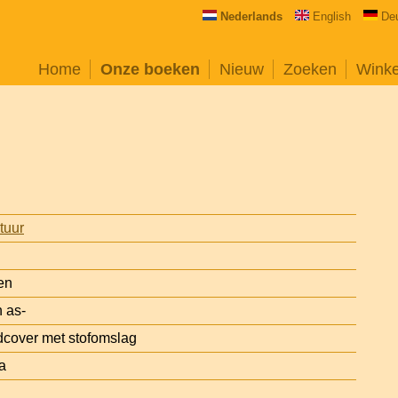
Nederlands
English
De
Home
Onze boeken
Nieuw
Zoeken
Wink
atuur
en
 as-
cover met stofomslag
a