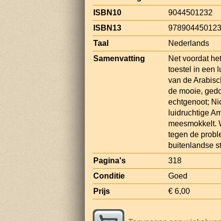
ISBN10
9044501232
ISBN13
97890445012
Taal
Nederlands
Samenvatting
Net voordat het
toestel in een 
van de Arabisc
de mooie, gedo
echtgenoot; Nic
luidruchtige Am
meesmokkelt. 
tegen de probl
buitenlandse s
Pagina's
318
Conditie
Goed
Prijs
€ 6,00