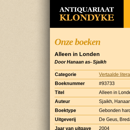
Onze boeken
Alleen in Londen
Door Hanaan as- Sjaikh
Categorie
Vertaalde liter
Boeknummer
#93733
Titel
Alleen in Lond
Auteur
Sjaikh, Hanaan
Boektype
Gebonden hard
Uitgeverij
De Geus, Bred
Jaar van uitgave
2004