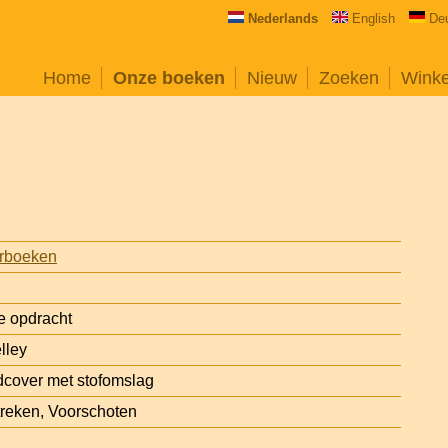
Nederlands
English
De
Home
Onze boeken
Nieuw
Zoeken
Wink
rboeken
e opdracht
lley
cover met stofomslag
reken, Voorschoten