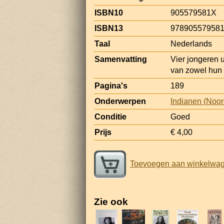
ISBN10
905579581X
ISBN13
97890557958
Taal
Nederlands
Samenvatting
Vier jongeren u
van zowel hun e
Pagina's
189
Onderwerpen
Indianen (Noo
Conditie
Goed
Prijs
€ 4,00
Toevoegen aan winkelwa
Zie ook