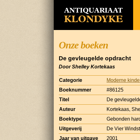
Onze boeken
De gevleugelde opdracht
Door Shelley Kortekaas
Categorie
Moderne kinde
Boeknummer
#86125
Titel
De gevleugeld
Auteur
Kortekaas, She
Boektype
Gebonden hard
Uitgeverij
De Vier Windst
Jaar van uitgave
2001