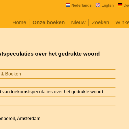
Nederlands
English
De
Home
Onze boeken
Nieuw
Zoeken
Wink
stspeculaties over het gedrukte woord
 & Boeken
d van toekomstspeculaties over het gedrukte woord
npereil, Amsterdam