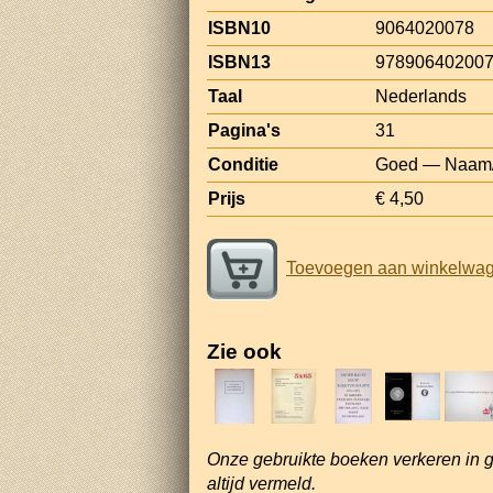
ISBN10
9064020078
ISBN13
97890640200
Taal
Nederlands
Pagina's
31
Conditie
Goed — Naam/a
Prijs
€ 4,50
Toevoegen aan winkelwa
Zie ook
Onze gebruikte boeken verkeren in 
altijd vermeld.