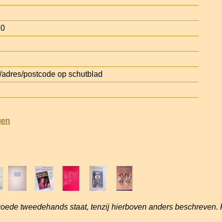
70
dres/postcode op schutblad
gen
goede tweedehands staat, tenzij hierboven anders beschreven. 