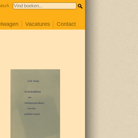
utsch
elwagen
Vacatures
Contact