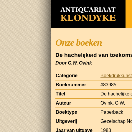
Onze boeken
De hachelijkeid van toekom
Door G.W. Ovink
Categorie
Boekdrukkunst
Boeknummer
#83985
Titel
De hachelijkei
Auteur
Ovink, G.W.
Boektype
Paperback
Uitgeverij
Gezelschap No
Jaar van uitgave
1983