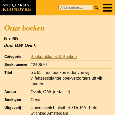
Onze boeken
5 x 65
Door G.W. Ovink
Boekdrukkunst & Boeken
Categorie
#240670
Boeknummer
5 x 65. Tien boeken ieder van vijf
Titel
vijfenzestigjarige boekverzorgers uit vijf
landen
Ovink, G.W. (redactie)
Auteur
Geniet
Boektype
Universiteitsbibliothek / Dr. P.A. Tiele-
Uitgeverij
Stichting Amsterdam