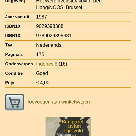
Het Wereldvenster/Novib, Den
Uitgeverij
Haag/NCOS, Brussel
1987
Jaar van uitgave
9029398388
ISBN10
9789029398381
ISBN13
Nederlands
Taal
175
Pagina's
Indonesië
(16)
Onderwerpen
Goed
Conditie
€ 4,00
Prijs
Toevoegen aan winkelwagen