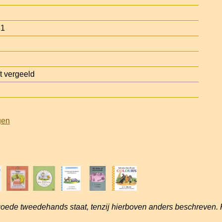
21
t vergeeld
gen
goede tweedehands staat, tenzij hierboven anders beschreven. 