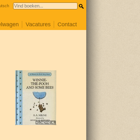
utsch
elwagen
Vacatures
Contact