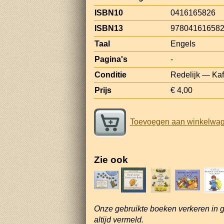
ISBN10
0416165826
ISBN13
97804161658
Taal
Engels
Pagina's
-
Conditie
Redelijk — Kaf
Prijs
€ 4,00
Toevoegen aan winkelwa
Zie ook
Onze gebruikte boeken verkeren in 
altijd vermeld.