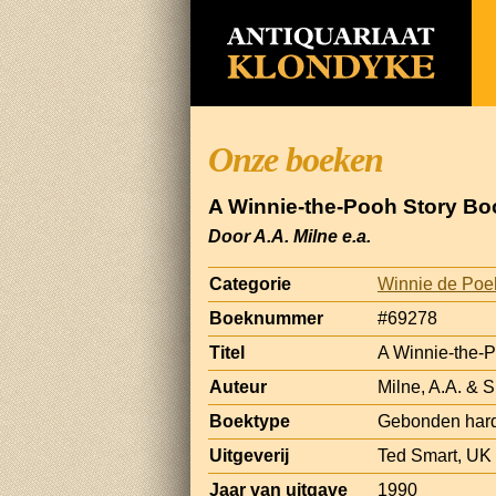
Onze boeken
A Winnie-the-Pooh Story Bo
Door A.A. Milne e.a.
Categorie
Winnie de Poe
Boeknummer
#69278
Titel
A Winnie-the-
Auteur
Milne, A.A. & S
Boektype
Gebonden har
Uitgeverij
Ted Smart, UK
Jaar van uitgave
1990