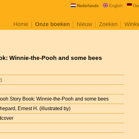
Nederlands
English
De
Home
Onze boeken
Nieuw
Zoeken
Wink
ok: Winnie-the-Pooh and some bees
h
Pooh Story Book: Winnie-the-Pooh and some bees
hepard, Ernest H. (illustrated by)
dcover