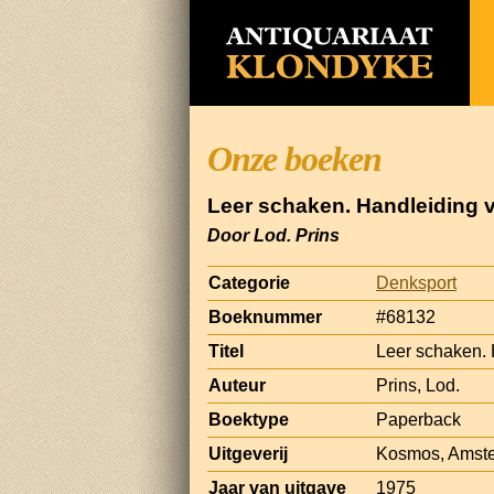
Onze boeken
Leer schaken. Handleiding 
Door Lod. Prins
Categorie
Denksport
Boeknummer
#68132
Titel
Leer schaken. 
Auteur
Prins, Lod.
Boektype
Paperback
Uitgeverij
Kosmos, Amst
Jaar van uitgave
1975