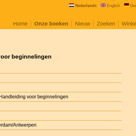
Nederlands
English
De
Home
Onze boeken
Nieuw
Zoeken
Wink
voor beginnelingen
Handleiding voor beginnelingen
erdam/Antwerpen