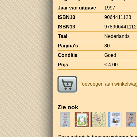
Jaar van uitgave
1997
ISBN10
9064411123
ISBN13
978906441112
Taal
Nederlands
Pagina's
80
Conditie
Goed
Prijs
€ 4,00
Toevoegen aan winkelwa
Zie ook