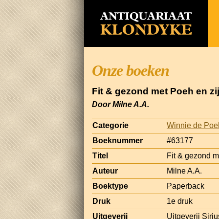
Onze boeken
Fit & gezond met Poeh en zi
Door Milne A.A.
Categorie
Winnie de Poe
Boeknummer
#63177
Titel
Fit & gezond m
Auteur
Milne A.A.
Boektype
Paperback
Druk
1e druk
Uitgeverij
Uitgeverij Sir