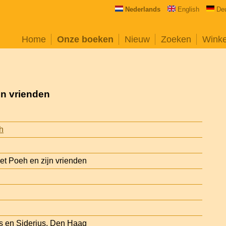
Nederlands
English
De
Home
Onze boeken
Nieuw
Zoeken
Wink
jn vrienden
h
et Poeh en zijn vrienden
ius en Siderius, Den Haag