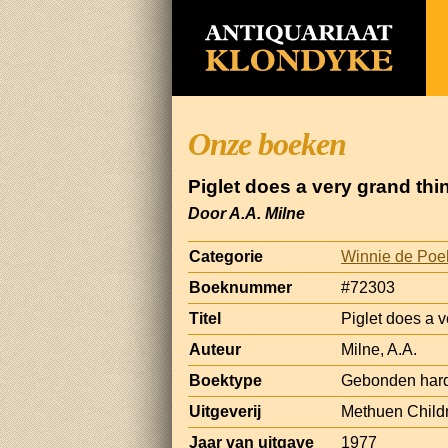
Onze boeken
Piglet does a very grand thi
Door A.A. Milne
Categorie
Winnie de Poe
Boeknummer
#72303
Titel
Piglet does a v
Auteur
Milne, A.A.
Boektype
Gebonden har
Uitgeverij
Methuen Child
Jaar van uitgave
1977