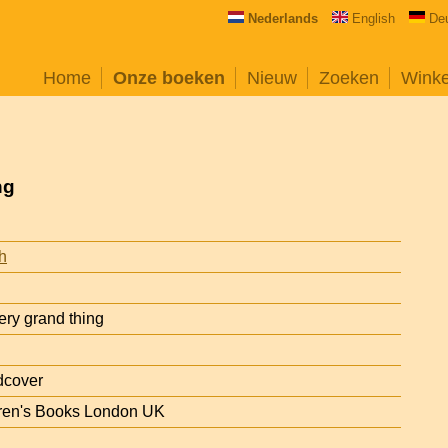
Nederlands
English
De
Home
Onze boeken
Nieuw
Zoeken
Wink
ng
h
ery grand thing
dcover
ren's Books London UK