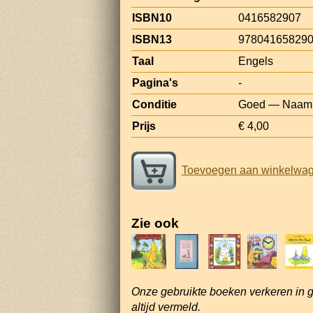
ISBN10
0416582907
ISBN13
97804165829
Taal
Engels
Pagina's
-
Conditie
Goed — Naam, 
Prijs
€ 4,00
Toevoegen aan winkelwa
Zie ook
Onze gebruikte boeken verkeren in 
altijd vermeld.