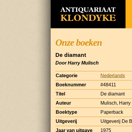
Onze boeken
De diamant
Door Harry Mulisch
Categorie
Nederlands
Boeknummer
#48411
Titel
De diamant
Auteur
Mulisch, Harry
Boektype
Paperback
Uitgeverij
Uitgeverij De 
Jaar van uitgave
1975