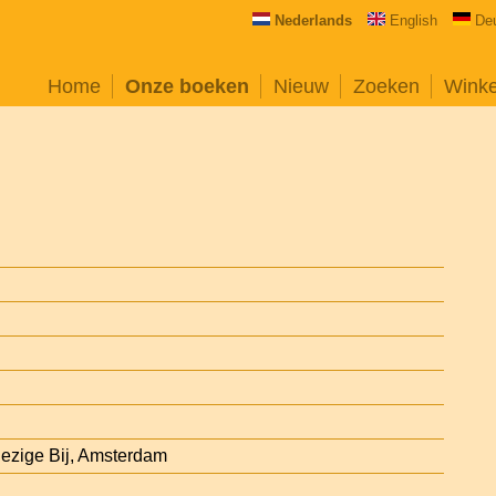
Nederlands
English
De
Home
Onze boeken
Nieuw
Zoeken
Wink
Bezige Bij, Amsterdam