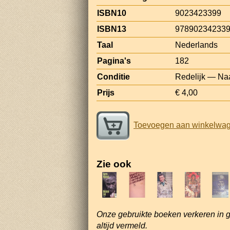
ISBN10
9023423399
ISBN13
97890234233
Taal
Nederlands
Pagina's
182
Conditie
Redelijk — Naa
Prijs
€ 4,00
Toevoegen aan winkelwa
Zie ook
Onze gebruikte boeken verkeren in 
altijd vermeld.