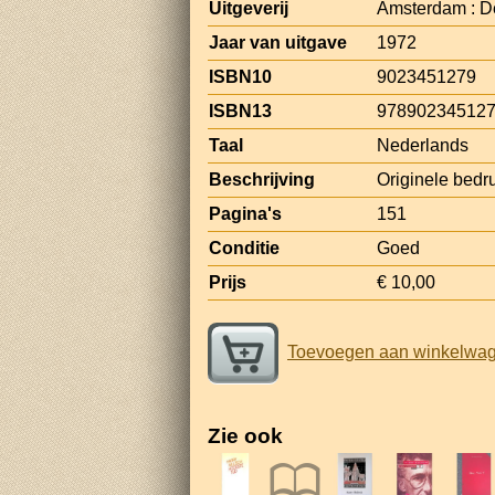
Uitgeverij
Amsterdam : De
Jaar van uitgave
1972
ISBN10
9023451279
ISBN13
97890234512
Taal
Nederlands
Beschrijving
Originele bedr
Pagina's
151
Conditie
Goed
Prijs
€ 10,00
Toevoegen aan winkelwa
Zie ook