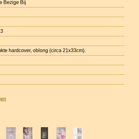
 Bezige Bij
73
ukte hardcover, oblong (circa 21x33cm).
gen