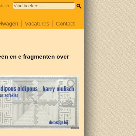
utsch
elwagen
Vacatures
Contact
ieën en e fragmenten over