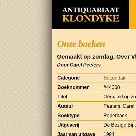
Onze boeken
Gemaakt op zondag. Over V
Door Carel Peeters
Categorie
Secundair
Boeknummer
#44068
Titel
Gemaakt op zo
Auteur
Peeters, Carel
Boektype
Paperback
Uitgeverij
De Bezige Bij
Jaar van uitgave
1994