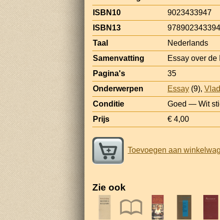
ISBN10
9023433947
ISBN13
97890234339
Taal
Nederlands
Samenvatting
Essay over de
Pagina's
35
Onderwerpen
Essay
(9),
Vlad
Conditie
Goed — Wit stic
Prijs
€ 4,00
Toevoegen aan winkelwa
Zie ook