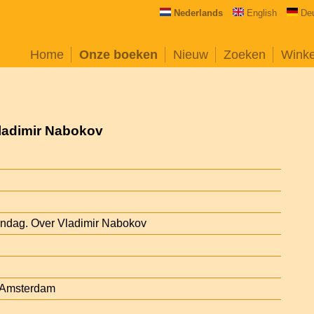
Nederlands
English
De
Home
Onze boeken
Nieuw
Zoeken
Wink
ladimir Nabokov
ndag. Over Vladimir Nabokov
, Amsterdam