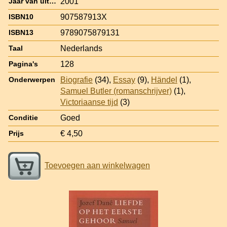
2001
Jaar van uitgave
907587913X
ISBN10
9789075879131
ISBN13
Nederlands
Taal
128
Pagina's
Biografie
(34),
Essay
(9),
Händel
(1),
Onderwerpen
Samuel Butler (romanschrijver)
(1),
Victoriaanse tijd
(3)
Goed
Conditie
€ 4,50
Prijs
Toevoegen aan winkelwagen