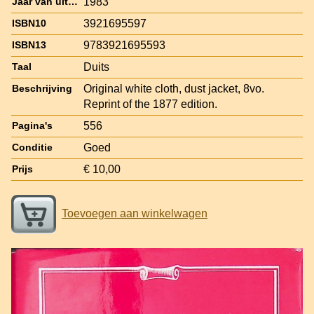
1983
Jaar van uitgave
3921695597
ISBN10
9783921695593
ISBN13
Duits
Taal
Original white cloth, dust jacket, 8vo.
Beschrijving
Reprint of the 1877 edition.
556
Pagina's
Goed
Conditie
€ 10,00
Prijs
Toevoegen aan winkelwagen