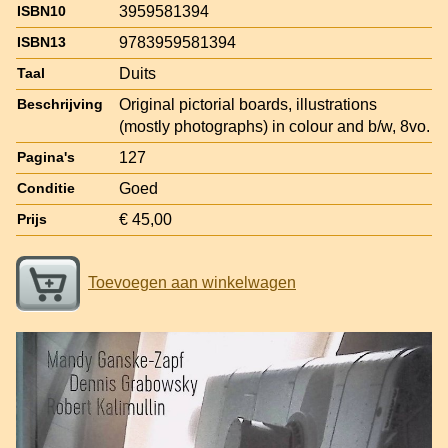
3959581394
ISBN10
9783959581394
ISBN13
Duits
Taal
Original pictorial boards, illustrations
Beschrijving
(mostly photographs) in colour and b/w, 8vo.
127
Pagina's
Goed
Conditie
€ 45,00
Prijs
Toevoegen aan winkelwagen