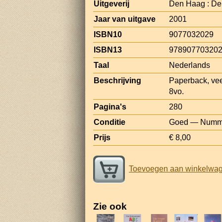
Uitgeverij
Den Haag : D
Jaar van uitgave
2001
ISBN10
9077032029
ISBN13
97890770320
Taal
Nederlands
Beschrijving
Paperback, veel 
8vo.
Pagina's
280
Conditie
Goed — Nummer
Prijs
€ 8,00
Toevoegen aan winkelwa
Zie ook