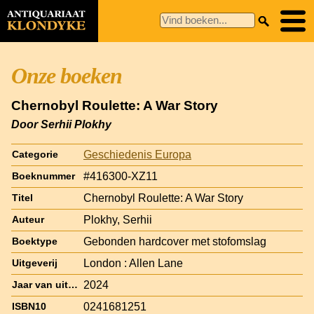
Onze boeken
Chernobyl Roulette: A War Story
Door Serhii Plokhy
Geschiedenis Europa
Categorie
#416300-XZ11
Boeknummer
Chernobyl Roulette: A War Story
Titel
Plokhy, Serhii
Auteur
Gebonden hardcover met stofomslag
Boektype
London : Allen Lane
Uitgeverij
2024
Jaar van uitgave
0241681251
ISBN10