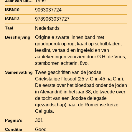
1999
Jaar van uitgave
9063037724
ISBN10
9789063037727
ISBN13
Nederlands
Taal
Originele zwarte linnen band met
Beschrijving
goudopdruk op rug, kaart op schutbladen,
leeslint, vertaald en ingeleid en van
aantekeningen voorzien door G.H. de Vries,
stambomen achterin, 8vo.
Twee geschriften van de joodse,
Samenvatting
Griekstalige filosoof (25 v. Chr.-45 na Chr.).
De eerste over het bloedbad onder de joden
in Alexandrië in het jaar 38, de tweede over
de tocht van een Joodse delegatie
(gezandschap) naar de Romeinse keizer
Caligula.
301
Pagina's
Goed
Conditie