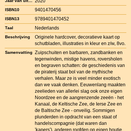
2020
Jaar van uitgave
9401470456
ISBN10
9789401470452
ISBN13
Nederlands
Taal
Originele hardcover, decoratieve kaart op
Beschrijving
schutbladen, illustraties in kleur en z/w, 8vo.
Zuipschuiten en barbaren, zandbanken en
Samenvatting
tegenwinden, mistige havens, roversholen
en begraven schatten: de geschiedenis van
de piraterij staat bol van de mythische
verhalen. Maar ze is veel minder exotisch
dan we vaak denken. Eeuwenlang maakten
zeelieden van allerlei slag ook onze eigen
Noordzee en de aangrenzende zeeën - het
Kanaal, de Keltische Zee, de Ierse Zee en
de Baltische Zee - onveilig. Sommigen
plunderden in opdracht van een staat of
handelscompagnie (dat waren dan
'kapers'), anderen roofden op eigen houtje