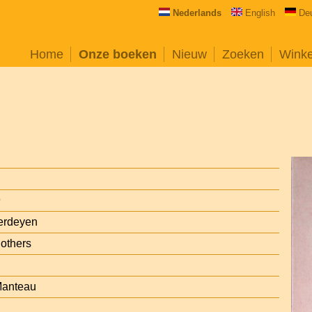
Nederlands
English
De
Home
Onze boeken
Nieuw
Zoeken
Wink
9
erdeyen
 others
 Manteau