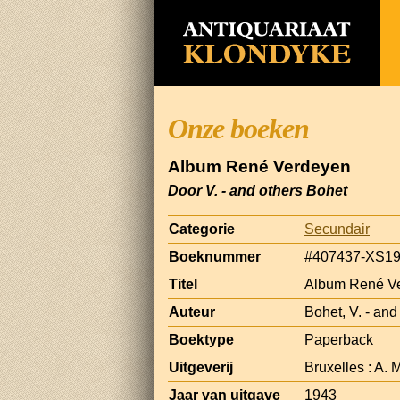
Onze boeken
Album René Verdeyen
Door V. - and others Bohet
Categorie
Secundair
Boeknummer
#407437-XS1
Titel
Album René V
Auteur
Bohet, V. - and
Boektype
Paperback
Uitgeverij
Bruxelles : A.
Jaar van uitgave
1943