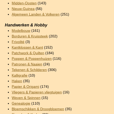
Midden-Oosten
(143)
Nieuw-Guinea
(56)
Algemeen Landen & Volkeren
(251)
Handwerken & Hobby
Modelbouw
(161)
Borduren & Kruissteek
(202)
Frivolité
(3)
Kantklossen & Kant
(152)
Patchwork & Quilten
(184)
Poppen & Poppenhuizen
(116)
Patronen & Naaien
(24)
Tekenen & Schilderen
(306)
Kalligrafie
(10)
Haken
(35)
Papier & Origami
(174)
Vliegers & Papieren vliegtuigen
(16)
Weven & Spinnen
(15)
Genealogie
(110)
Bloemschikken & Droogbloemen
(35)