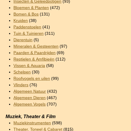
Insecten & Geleedpotigen
(93)
Bloemen & Planten
(472)
Bomen & Bos
(131)
Kruiden
(38)
Paddenstoelen
(41)
Tuin & Tuinieren
(311)
Dierentuin
(5)
Mineralen & Gesteenten
(97)
Paarden & Paardrijden
(69)
Reptielen & Amfibieën
(112)
Vissen & Aquaria
(58)
Schelpen
(30)
Roofvogels en uilen
(99)
Vlinders
(76)
Algemeen Natuur
(432)
Algemeen Dieren
(467)
Algemeen Vogels
(707)
Muziek, Theater & Film
Muziekinstrumenten
(598)
Theater, Toneel & Cabaret
(815)