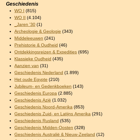
Geschiedenis
WO I
(815)
WO II
(4.104)
_Jaren '30
(1)
Archeologie & Geologie
(343)
Middeleeuwen
(241)
Prehistorie & Oudheid
(46)
Ontdekkingsreizen & Expedities
(695)
Klassieke Oudheid
(435)
Aanzien van
(31)
Geschiedenis Nederland
(1.899)
Het oude Egypte
(210)
Jubileum- en Gedenkboeken
(143)
Geschiedenis Europa
(2.885)
Geschiedenis Azië
(1.032)
Geschiedenis Noord-Amerika
(853)
Geschiedenis Zuid- en Latijns Amerika
(291)
Geschiedenis Rusland
(535)
Geschiedenis Midden-Oosten
(328)
Geschiedenis Australië & Nieuw-Zeeland
(12)