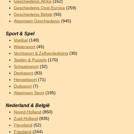
Geschiedenis Afrika
(162)
Geschiedenis Oost-Europa
(259)
Geschiedenis België
(93)
Algemeen Geschiedenis
(945)
Sport & Spel
Voetbal
(148)
Wielersport
(45)
Vechtsport & Zelfverdediging
(30)
Spelen & Puzzels
(170)
Schaatssport
(32)
Denksport
(83)
Hengelsport
(71)
Duiksport
(7)
Algemeen Sport
(195)
Nederland & België
Noord-Holland
(850)
Zuid-Holland
(835)
Flevoland
(52)
Friesland
(244)