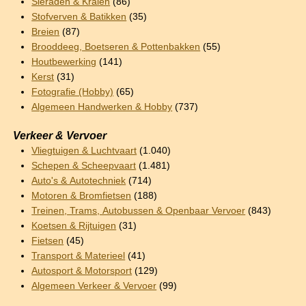
Sieraden & Kralen
(86)
Stofverven & Batikken
(35)
Breien
(87)
Brooddeeg, Boetseren & Pottenbakken
(55)
Houtbewerking
(141)
Kerst
(31)
Fotografie (Hobby)
(65)
Algemeen Handwerken & Hobby
(737)
Verkeer & Vervoer
Vliegtuigen & Luchtvaart
(1.040)
Schepen & Scheepvaart
(1.481)
Auto's & Autotechniek
(714)
Motoren & Bromfietsen
(188)
Treinen, Trams, Autobussen & Openbaar Vervoer
(843)
Koetsen & Rijtuigen
(31)
Fietsen
(45)
Transport & Materieel
(41)
Autosport & Motorsport
(129)
Algemeen Verkeer & Vervoer
(99)