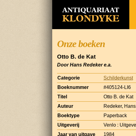
Onze boeken
Otto B. de Kat
Door Hans Redeker e.a.
Categorie
Schilderkunst
Boeknummer
#405124-LI6
Titel
Otto B. de Kat
Auteur
Redeker, Hans
Boektype
Paperback
Uitgeverij
Venlo : Uitgeve
Jaar van uitgave
1984