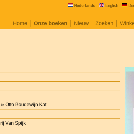
Nederlands
English
De
Home
Onze boeken
Nieuw
Zoeken
Wink
 & Otto Boudewijn Kat
rij Van Spijk