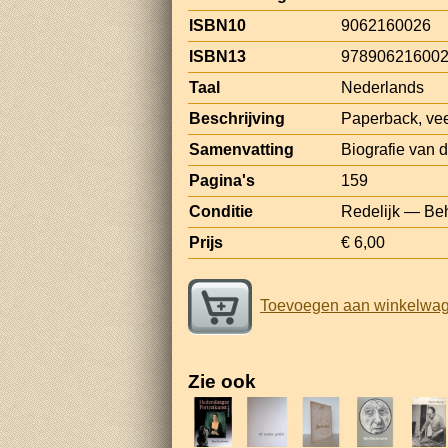
ISBN10
9062160026
ISBN13
97890621600
Taal
Nederlands
Beschrijving
Paperback, veel
Samenvatting
Biografie van d
Pagina's
159
Conditie
Redelijk — Beh
Prijs
€ 6,00
Toevoegen aan winkelwa
Zie ook