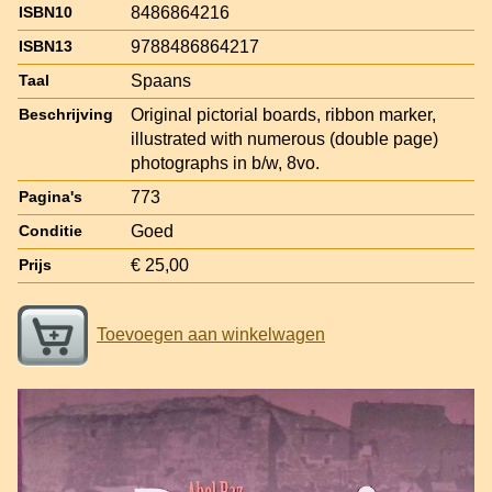
8486864216
ISBN10
9788486864217
ISBN13
Spaans
Taal
Original pictorial boards, ribbon marker,
Beschrijving
illustrated with numerous (double page)
photographs in b/w, 8vo.
773
Pagina's
Goed
Conditie
€ 25,00
Prijs
Toevoegen aan winkelwagen