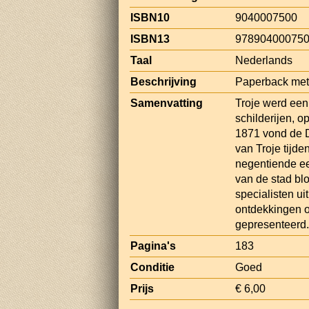
ISBN10
9040007500
ISBN13
97890400075
Taal
Nederlands
Beschrijving
Paperback met f
Samenvatting
Troje werd een
schilderijen, o
1871 vond de D
van Troje tijde
negentiende e
van de stad blo
specialisten ui
ontdekkingen o
gepresenteerd.
Pagina's
183
Conditie
Goed
Prijs
€ 6,00