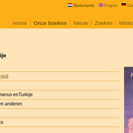
Nederlands
English
De
Home
Onze boeken
Nieuw
Zoeken
Wink
ije
heid
omerus enTurkije
en anderen
ks