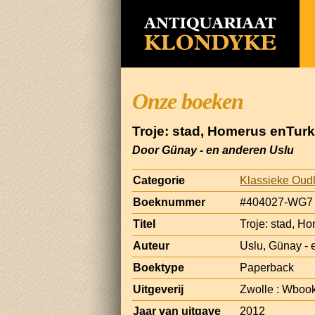
Onze boeken
Troje: stad, Homerus enTurk
Door Günay - en anderen Uslu
Categorie
Klassieke Oud
Boeknummer
#404027-WG7
Titel
Troje: stad, H
Auteur
Uslu, Günay - 
Boektype
Paperback
Uitgeverij
Zwolle : Wboo
Jaar van uitgave
2012