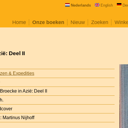
Nederlands
English
De
Home
Onze boeken
Nieuw
Zoeken
Wink
ë: Deel II
zen & Expedities
9
Broecke in Azië: Deel II
h.
dcover
 Martinus Nijhoff