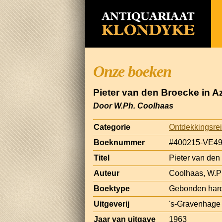
Onze boeken
Pieter van den Broecke in Azi
Door W.Ph. Coolhaas
Categorie
Ontdekkingsrei
Boeknummer
#400215-VE4
Titel
Pieter van den 
Auteur
Coolhaas, W.P
Boektype
Gebonden har
Uitgeverij
's-Gravenhage :
Jaar van uitgave
1963