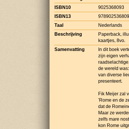
ISBN10
9025368093
ISBN13
97890253680
Taal
Nederlands
Beschrijving
Paperback, illus
kaartjes, 8vo.
Samenvatting
In dit boek ver
zijn eigen verha
raadselachtige,
de wereld was:
van diverse li
presenteert.
Fik Meijer zal
'Rome en de zee
dat de Romeine
Maar ze werden 
zelfs mare nos
kon Rome uitgr