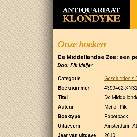
Onze boeken
De Middellandse Zee: een p
Door Fik Meijer
Categorie
Geschiedenis 
Boeknummer
#399462-XN3
Titel
De Middellands
Auteur
Meijer, Fik
Boektype
Paperback
Uitgeverij
Amsterdam : A
Jaar van uitgave
2010