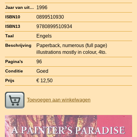
1996
Jaar van uitgave
0899510930
ISBN10
9780899510934
ISBN13
Engels
Taal
Paperback, numerous (full page)
Beschrijving
illustrations mostly in colour, 4to.
96
Pagina's
Goed
Conditie
€ 12,50
Prijs
Toevoegen aan winkelwagen