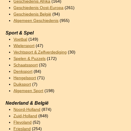
Geschiedenis Afrika
(164)
Geschiedenis Oost-Europa
(261)
Geschiedenis België
(94)
Algemeen Geschiedenis
(955)
Sport & Spel
Voetbal
(149)
Wielersport
(47)
Vechtsport & Zelfverdediging
(30)
Spelen & Puzzels
(172)
Schaatssport
(32)
Denksport
(84)
Hengelsport
(71)
Duiksport
(7)
Algemeen Sport
(198)
Nederland & België
Noord-Holland
(874)
Zuid-Holland
(848)
Flevoland
(52)
Friesland
(254)