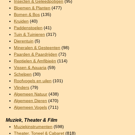
Insecten & Geleedpotigen
(95)
Bloemen & Planten
(477)
Bomen & Bos
(135)
Kruiden
(40)
Paddenstoelen
(41)
Tuin & Tuinieren
(317)
Dierentuin
(5)
Mineralen & Gesteenten
(98)
Paarden & Paardrijden
(72)
Reptielen & Amfibieën
(114)
Vissen & Aquaria
(59)
Schelpen
(30)
Roofvogels en uilen
(101)
Vlinders
(79)
Algemeen Natuur
(438)
Algemeen Dieren
(470)
Algemeen Vogels
(711)
Muziek, Theater & Film
Muziekinstrumenten
(598)
Theater, Toneel & Cabaret
(818)