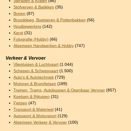
Sieraden & Kralen
(86)
Stofverven & Batikken
(35)
Breien
(87)
Brooddeeg, Boetseren & Pottenbakken
(56)
Houtbewerking
(142)
Kerst
(31)
Fotografie (Hobby)
(66)
Algemeen Handwerken & Hobby
(747)
Verkeer & Vervoer
Vliegtuigen & Luchtvaart
(1.044)
Schepen & Scheepvaart
(1.500)
Auto's & Autotechniek
(729)
Motoren & Bromfietsen
(189)
Treinen, Trams, Autobussen & Openbaar Vervoer
(857)
Koetsen & Rijtuigen
(31)
Fietsen
(47)
Transport & Materieel
(41)
Autosport & Motorsport
(129)
Algemeen Verkeer & Vervoer
(100)