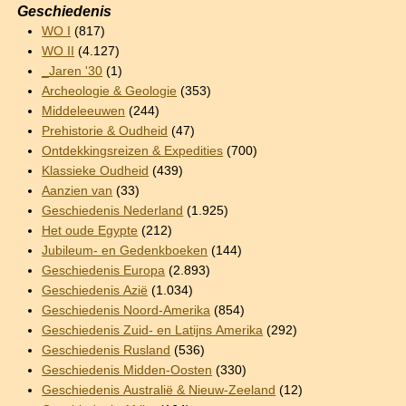
Geschiedenis
WO I
(817)
WO II
(4.127)
_Jaren '30
(1)
Archeologie & Geologie
(353)
Middeleeuwen
(244)
Prehistorie & Oudheid
(47)
Ontdekkingsreizen & Expedities
(700)
Klassieke Oudheid
(439)
Aanzien van
(33)
Geschiedenis Nederland
(1.925)
Het oude Egypte
(212)
Jubileum- en Gedenkboeken
(144)
Geschiedenis Europa
(2.893)
Geschiedenis Azië
(1.034)
Geschiedenis Noord-Amerika
(854)
Geschiedenis Zuid- en Latijns Amerika
(292)
Geschiedenis Rusland
(536)
Geschiedenis Midden-Oosten
(330)
Geschiedenis Australië & Nieuw-Zeeland
(12)