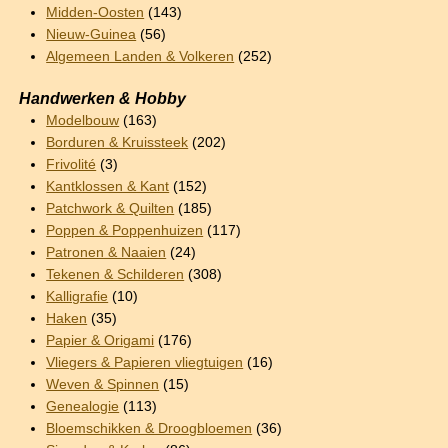
Midden-Oosten
(143)
Nieuw-Guinea
(56)
Algemeen Landen & Volkeren
(252)
Handwerken & Hobby
Modelbouw
(163)
Borduren & Kruissteek
(202)
Frivolité
(3)
Kantklossen & Kant
(152)
Patchwork & Quilten
(185)
Poppen & Poppenhuizen
(117)
Patronen & Naaien
(24)
Tekenen & Schilderen
(308)
Kalligrafie
(10)
Haken
(35)
Papier & Origami
(176)
Vliegers & Papieren vliegtuigen
(16)
Weven & Spinnen
(15)
Genealogie
(113)
Bloemschikken & Droogbloemen
(36)